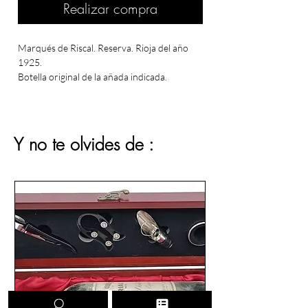
Realizar compra
Marqués de Riscal. Reserva. Rioja del año
1925.
Botella original de la añada indicada.
La imágen corresponden al ejemplar real
disponible para la venta. Nivel medio-
hombro, claramente apreciable en las
fotografía.
Y no te olvides de :