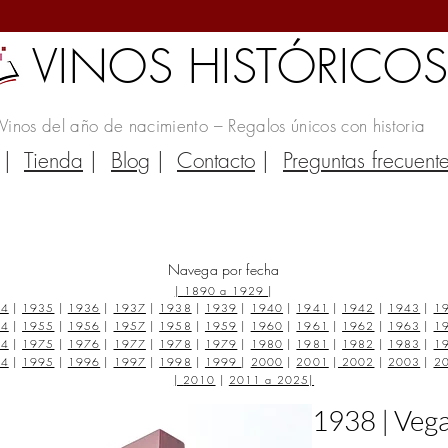
VINOS HISTÓRICO
Vinos del año de nacimiento – Regalos únicos con historia
|
Tienda
|
Blog
|
Contacto
|
Preguntas frecuent
Navega por fecha
|
1890 a 1929
|
34
|
1935
|
1936
|
1937
|
1938
|
1939
|
1940
|
1941
|
1942
|
1943
|
1
54
|
1955
|
1956
|
1957
|
1958
|
1959
|
1960
|
1961
|
1962
|
1963
|
1
74
|
1975
|
1976
|
1977
|
1978
|
1979
|
1980
|
1981
|
1982
|
1983
|
1
94
|
1995
|
1996
|
1997
|
1998
|
1999
|
2000
|
2001
|
2002
|
2003
|
2
|
2010
|
2011 a 2025
|
1938 | Vega