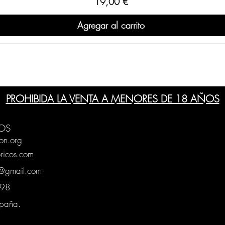
Precio
19,00 €
Agregar al carrito
PROHIBIDA LA VENTA A MENORES DE 18 AÑOS
OS
on.org
ricos.com
g@gmail.com
0398
spaña.