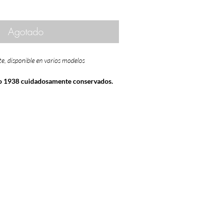
Agotado
te, disponible en varios modelos
ño 1938 cuidadosamente conservados.
a
D.O. Rioja
calificó como
MEDIANA.
á adquirir una variedad de
vinos
e otras nacionalidades, conservados
es
de
temperatura
,
humedad
y ausencia
ntiguos de tu año de nacimiento
, de ese
dega
... para
regalar
,
para los autenticos
amantes del vino
.
información de los vinos de la cosecha
en
www.periodicoshistoricos.com/blog