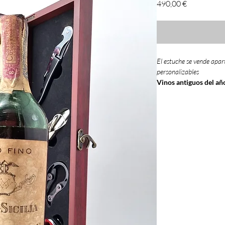
Precio
490,00 €
El estuche se vende apar
personalizables
Vinos antiguos del a
1938
fue un año que l
En nuestra
tienda
podr
antiguos españoles
y d
en
óptimas condicion
de
luz
y ruido.
Vinos a
año que falta en tu
bo
para
coleccionismo
o 
Puedes encontrar más 
de
1938
y otros años 
nuestro blog:
https://