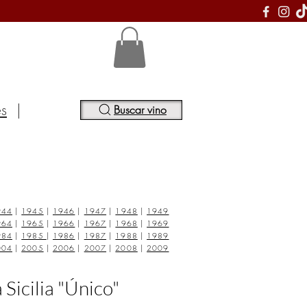
S
es
|
Buscar vino
944
|
1945
|
1946
|
1947
|
1948
|
1949
964
|
1965
|
1966
|
1967
|
1968
|
1969
984
|
1985
|
1986
|
1987
|
1988
|
1989
004
|
2005
|
2006
|
2007
|
2008
|
2009
 Sicilia "Único"