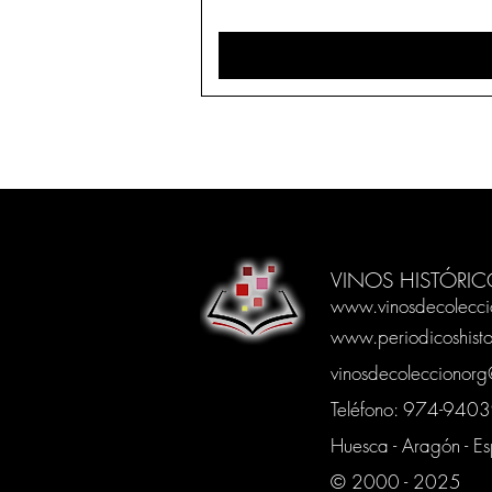
VINOS HISTÓRIC
www.vinosdecolecci
www.periodicoshisto
vinosdecoleccionor
Teléfono: 974-94
Huesca - Aragón - E
© 2000 - 2025