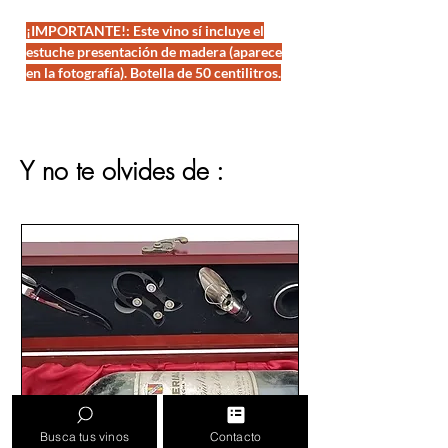
¡IMPORTANTE!: Este vino sí incluye el
estuche presentación de madera (aparece
en la fotografía). Botella de 50 centilitros.
Este tipo de botellas son más delgadas y
alargadas que las comunes, tiene una altura
de unos 35 cm por lo que no caben en otros
estuches de presentación que ofrecemos.
Y no te olvides de :
Este
Cariñena
es un vino añejo,
cosecha del
año 1946
como su etiqueta indica,
envejecido en barricas de roble durante mas
de 40 años hasta que fue embotellado, en
los años 80-90.
Busca tus vinos
Contacto