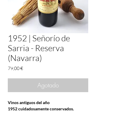
1952 | Señorío de
Sarria - Reserva
(Navarra)
Precio
79,00 €
Agotado
Vinos antiguos del año
1952 cuidadosamente conservados.
1952
fue un año que la
D.O. Rioja
calificó
como
EXCELENTE.
En nuestra
tienda
podrá adquirir una