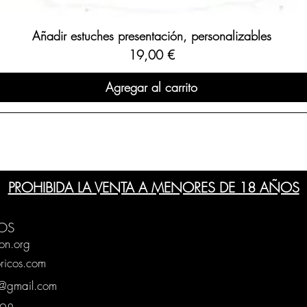
Añadir estuches presentación, personalizables
Precio
19,00 €
Agregar al carrito
PROHIBIDA LA VENTA A MENORES DE 18 AÑOS
OS
on.org
ricos.com
g@gmail.com