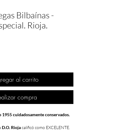
gas Bilbaínas -
pecial. Rioja.
regar al carrito
ealizar compra
ño 1955 cuidadosamente conservados.
a
D.O. Rioja
calificó como
EXCELENTE.
á adquirir una variedad de
vinos