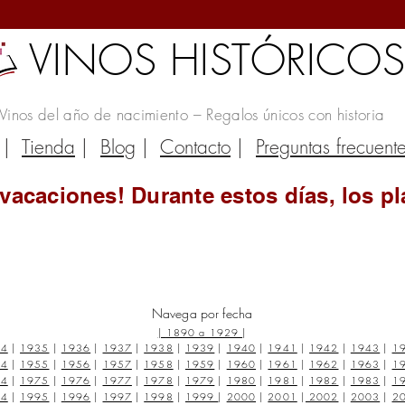
VINOS HISTÓRICO
Vinos del año de nacimiento – Regalos únicos con historia
|
Tienda
|
Blog
|
Contacto
|
Preguntas frecuent
vacaciones! Durante estos días, los pl
Navega por fecha
|
1890 a 1929
|
34
|
1935
|
1936
|
1937
|
1938
|
1939
|
1940
|
1941
|
1942
|
1943
|
1
54
|
1955
|
1956
|
1957
|
1958
|
1959
|
1960
|
1961
|
1962
|
1963
|
1
74
|
1975
|
1976
|
1977
|
1978
|
1979
|
1980
|
1981
|
1982
|
1983
|
1
94
|
1995
|
1996
|
1997
|
1998
|
1999
|
2000
|
2001
|
2002
|
2003
|
2