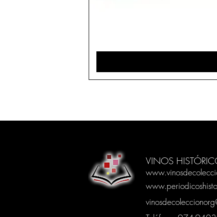
VINOS HISTÓRIC
www.vinosdecolecci
www.periodicoshisto
vinosdecoleccionor