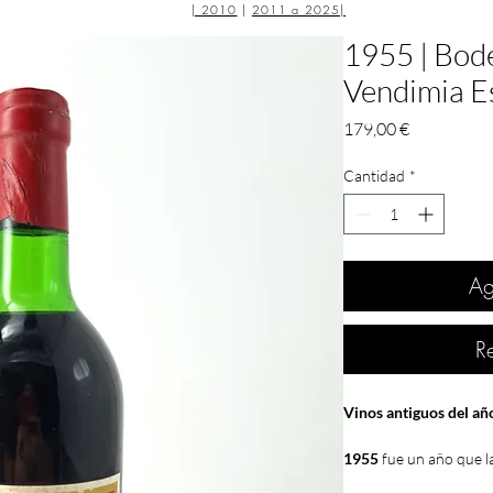
|
2010
|
2011 a 2025
|
1955 | Bode
Vendimia Es
Precio
179,00 €
Cantidad
*
Ag
R
Vinos antiguos del a
1955
fue un año que l
En nuestra
tienda
podr