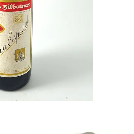
antiguos españoles
y d
óptimas condiciones
luz
y ruido.
Vinos anti
año que falta en tu
bo
o para los autenticos
a