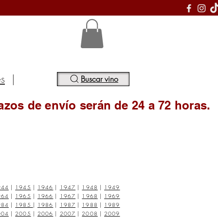
S
es
|
Buscar vino
azos de envío serán de 24 a 72 horas.
944
|
1945
|
1946
|
1947
|
1948
|
1949
964
|
1965
|
1966
|
1967
|
1968
|
1969
984
|
1985
|
1986
|
1987
|
1988
|
1989
004
|
2005
|
2006
|
2007
|
2008
|
2009