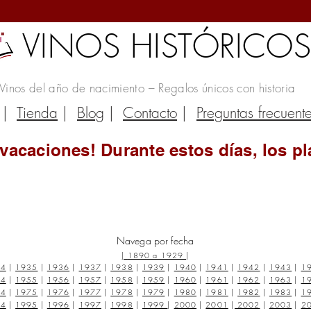
VINOS HISTÓRICO
Vinos del año de nacimiento – Regalos únicos con historia
|
Tienda
|
Blog
|
Contacto
|
Preguntas frecuent
vacaciones! Durante estos días, los pl
Navega por fecha
|
1890 a 1929
|
34
|
1935
|
1936
|
1937
|
1938
|
1939
|
1940
|
1941
|
1942
|
1943
|
1
54
|
1955
|
1956
|
1957
|
1958
|
1959
|
1960
|
1961
|
1962
|
1963
|
1
74
|
1975
|
1976
|
1977
|
1978
|
1979
|
1980
|
1981
|
1982
|
1983
|
1
94
|
1995
|
1996
|
1997
|
1998
|
1999
|
2000
|
2001
|
2002
|
2003
|
2