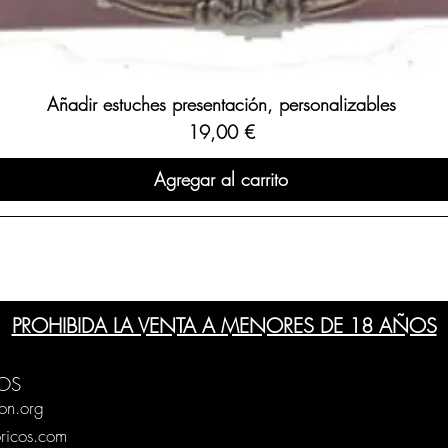
Añadir estuches presentación, personalizables
Precio
19,00 €
Agregar al carrito
PROHIBIDA LA VENTA A MENORES DE 18 AÑOS
OS
on.org
ricos.com