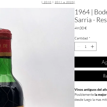
|
2010
|
2011 a 2025
|
1964 | Bod
Sarria - Re
Precio
49,00 €
Cantidad
*
Ag
R
Vinos antiguos del añ
Posiblemente
la mejor
desde luego la mas miti