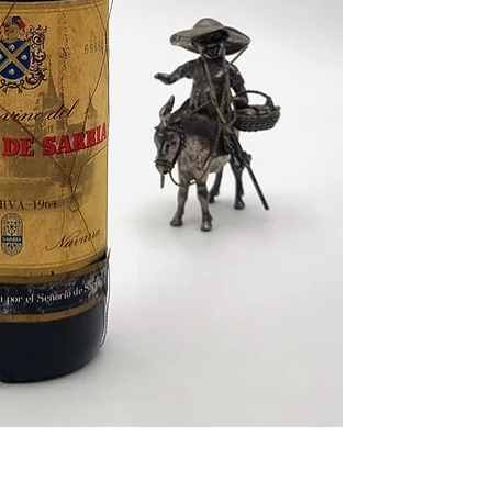
Fue
un año extraordi
grandes bodegas espa
crianzas, reservas y g
han hecho historia y 
también fuera de nues
considerar los
vinos e
Los vinos de ese año s
de las decadas y fuero
exclusivamente para gu
vinos para ir disfrutan
lo que hace que en la 
ellos esperando a ser
estado de forma y con 