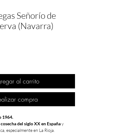
egas Señorío de
serva (Navarra)
regar al carrito
ealizar compra
o 1964.
 cosecha del siglo XX en España
y
ca, especialmente en La Rioja.