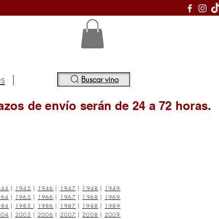
S
es
|
Buscar vino
azos de envío serán de 24 a 72 horas.
944
|
1945
|
1946
|
1947
|
1948
|
1949
964
|
1965
|
1966
|
1967
|
1968
|
1969
984
|
1985
|
1986
|
1987
|
1988
|
1989
004
|
2005
|
2006
|
2007
|
2008
|
2009