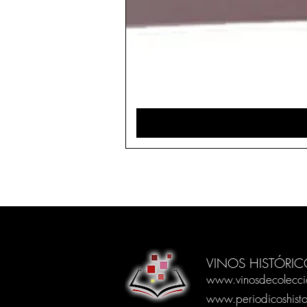
VINOS HISTÓRIC
www.vinosdecolecci
www.periodicoshisto