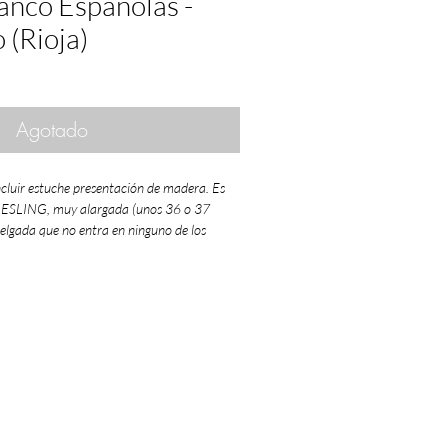
anco Españolas -
 (Rioja)
Agotado
ncluir estuche presentación de madera. Es
RIESLING, muy alargada (unos 36 o 37
delgada que no entra en ninguno de los
e madera que ofrecemos.
ño 1968 cuidadosamente conservados.
or la
D.O. Rioja
como
MUY BUENO
.
añadas de siglo XX
, fue un año en el que
gas aprovecharon la calidad de la
es de tres añadas mediocres) para
o recorrido,
largas crianzas, reservas y
han llegado muy dignamente a nuestros
les son hoy vinos de culto.