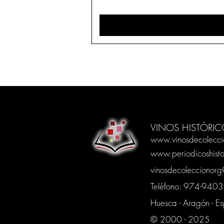
VINOS HISTÓRIC
www.vinosdecolecci
www.periodicoshisto
vinosdecoleccionor
Teléfono: 974-94
Huesca - Aragón - E
© 2000 - 2025