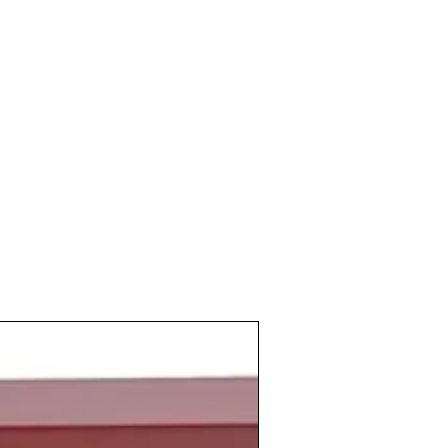
el año 1968 demostraron que los
de 1964 no habían sido un "accidente" y
an haciendo bien en las bodegas, estaba
a dorada para los vinos
o como fuera de nuestras fronteras.
a la decada del "desarrollismo" se
en nuestro pais cada vez mas vinos de
asas, aunque el vino a granel seguía
yoría de los hogares, para fechas
n permitir algun vino embotellado "de
 lo que a vinos tintos se refiere, eran
de La Rioja Alta
,
staban propiciando un mayor inversión
 y profesionalidad en las bodegas,
 de bodegas nuevas y a todo esto se
rtación al extranjero de nuestros
r nuestros vinos fuera de nuestras
ando, el aperturismo del regimen, la
mportante de turistas a nuestro país y
 de 1964 hacía que ya una buena parte
ese destinada a la exportación, a Paises