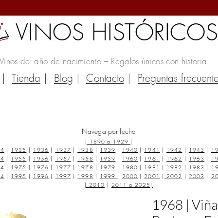
VINOS HISTÓRICO
Vinos del año de nacimiento – Regalos únicos con historia
|
Tienda
|
Blog
|
Contacto
|
Preguntas frecuent
Navega por fecha
|
1890 a 1929
|
34
|
1935
|
1936
|
1937
|
1938
|
1939
|
1940
|
1941
|
1942
|
1943
|
1
54
|
1955
|
1956
|
1957
|
1958
|
1959
|
1960
|
1961
|
1962
|
1963
|
1
74
|
1975
|
1976
|
1977
|
1978
|
1979
|
1980
|
1981
|
1982
|
1983
|
1
94
|
1995
|
1996
|
1997
|
1998
|
1999
|
2000
|
2001
|
2002
|
2003
|
2
|
2010
|
2011 a 2025
|
1968 | Viña