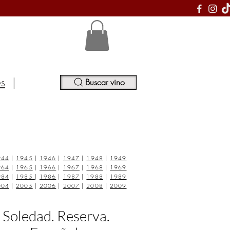
S
es
|
Buscar vino
944
|
1945
|
1946
|
1947
|
1948
|
1949
964
|
1965
|
1966
|
1967
|
1968
|
1969
984
|
1985
|
1986
|
1987
|
1988
|
1989
004
|
2005
|
2006
|
2007
|
2008
|
2009
 Soledad. Reserva.