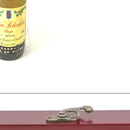
Los vinos españoles d
extraordinarios vinos 
que las cosas se estab
ya en marcha una
époc
españoles
tanto dentr
Terminando como estab
comenzaba a consumir 
calidad y en nuestras c
siendo el Rey, en la ma
especiales ya se podía
marca" que entonces, en
las veteranas
bodegas 
Unas mayores ventas e
en desarrollo, cuidado
ademas de la creación
estaba sumando la expo
vinos, la manera de ve
fronteras estaba cambi
llegada cada vez mas i
añadas como la mítica
de la producción estubi