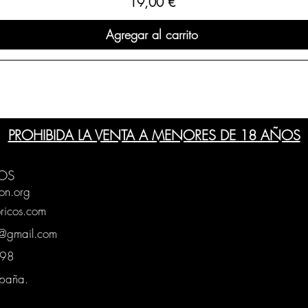
Precio
19,00 €
Agregar al carrito
PROHIBIDA LA VENTA A MENORES DE 18 AÑOS
OS
on.org
ricos.com
g@gmail.com
0398
spaña.