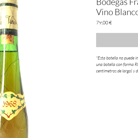
Bodegas Fr
Vino Blanco
Precio
79,00 €
*Esta botella no puede i
una botella con forma 
centimetros de largo) y 
estuches presentación d
Vinos antiguos del a
Un año considerado p
Entre las 10 mejores 
gran parte de las bode
uvasde ese año (despu
elaborar vinos de larg
grandes reservas
que 
dias y parte de los cua