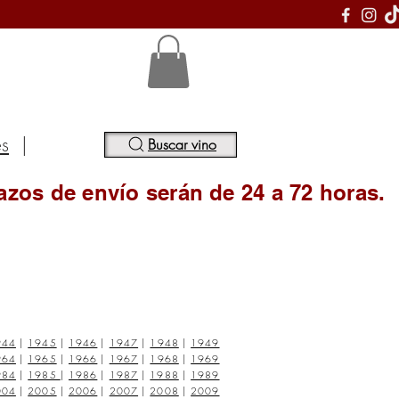
S
es
|
Buscar vino
azos de envío serán de 24 a 72 horas.
944
|
1945
|
1946
|
1947
|
1948
|
1949
964
|
1965
|
1966
|
1967
|
1968
|
1969
984
|
1985
|
1986
|
1987
|
1988
|
1989
004
|
2005
|
2006
|
2007
|
2008
|
2009