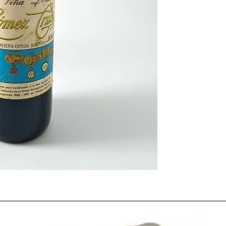
amantes del vino
que 
de esta añada por lo q
cantidad y
calidad de 
aún siendo una de las
Año que será recordado
Vietnam
o el famoso 
año que triunfó el
Eres
Tour de Francia.
El
año 1973
vió nacer 
famoso actor estadou
José Padilla
, la actriz
C
futbolista brasileño
Ro
Puedes encontrar más 
de
1973
y otros años 
nuestro blog:
https://