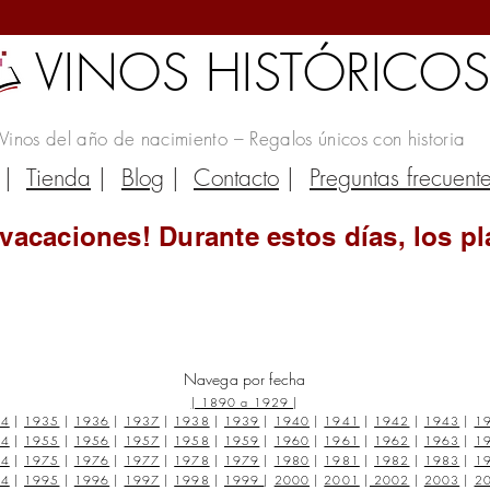
VINOS HISTÓRICO
Vinos del año de nacimiento – Regalos únicos con historia
|
Tienda
|
Blog
|
Contacto
|
Preguntas frecuent
vacaciones! Durante estos días, los pl
Navega por fecha
|
1890 a 1929
|
34
|
1935
|
1936
|
1937
|
1938
|
1939
|
1940
|
1941
|
1942
|
1943
|
1
54
|
1955
|
1956
|
1957
|
1958
|
1959
|
1960
|
1961
|
1962
|
1963
|
1
74
|
1975
|
1976
|
1977
|
1978
|
1979
|
1980
|
1981
|
1982
|
1983
|
1
94
|
1995
|
1996
|
1997
|
1998
|
1999
|
2000
|
2001
|
2002
|
2003
|
2