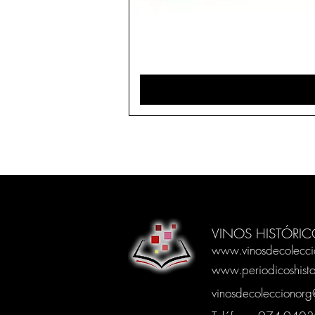
VINOS HISTÓRIC
www.vinosdecolecci
www.periodicoshisto
vinosdecoleccionor