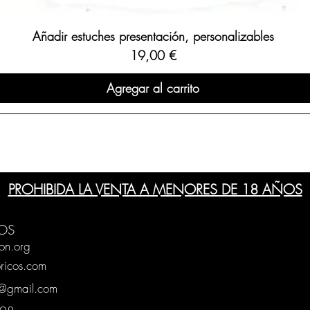
Añadir estuches presentación, personalizables
Precio
19,00 €
Agregar al carrito
PROHIBIDA LA VENTA A MENORES DE 18 AÑOS
OS
on.org
ricos.com
g@gmail.com