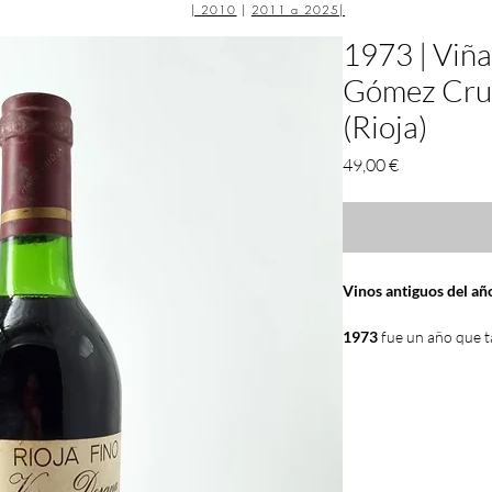
|
2010
|
2011 a 2025
|
1973 | Viñ
Gómez Cruz
(Rioja)
Precio
49,00 €
Vinos antiguos del a
1973
fue un año que t
Duero
calificaron com
como
Cariñena
y
Jumi
Entre las
diez mejores
ha ido evolucionando 
de los años. Fueron m