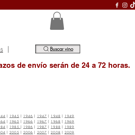
S
es
|
Buscar vino
azos de envío serán de 24 a 72 horas.
944
|
1945
|
1946
|
1947
|
1948
|
1949
964
|
1965
|
1966
|
1967
|
1968
|
1969
984
|
1985
|
1986
|
1987
|
1988
|
1989
004
|
2005
|
2006
|
2007
|
2008
|
2009