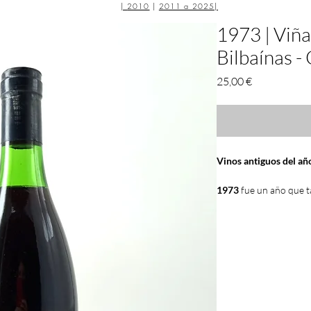
|
2010
|
2011 a 2025
|
1973 | Viñ
Bilbaínas - 
Precio
25,00 €
Vinos antiguos del a
1973
fue un año que t
Duero
calificaron com
como
Cariñena
y
Jumi
Entre las
diez mejores
ha ido evolucionando 
de los años. Fueron m
amantes del vino
que 
de esta añada por lo q