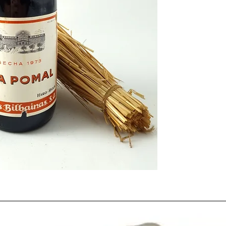
cantidad y
calidad de 
aún siendo una de las
Año que será recordado
Vietnam
o el famoso 
año que triunfó el
Eres
Tour de Francia.
El
año 1973
vió nacer 
famoso actor estadou
José Padilla
, la actriz
C
futbolista brasileño
Ro