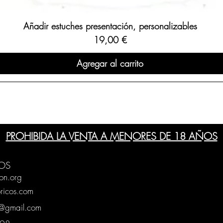
Añadir estuches presentación, personalizables
Precio
19,00 €
Agregar al carrito
PROHIBIDA LA VENTA A MENORES DE 18 AÑOS
OS
on.org
ricos.com
g@gmail.com