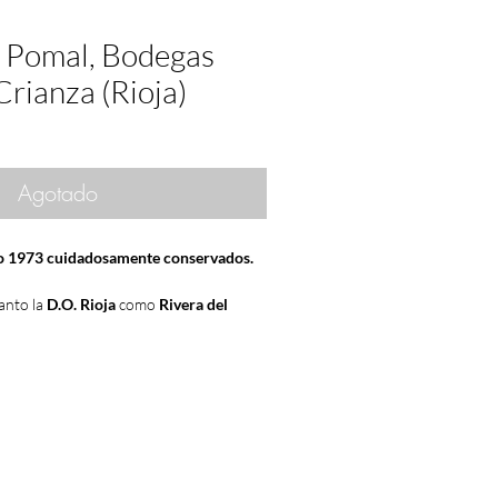
a Pomal, Bodegas
Crianza (Rioja)
Agotado
ño 1973 cuidadosamente conservados.
anto la
D.O. Rioja
como
Rivera del
o
MUY BUENA
. Lo mismo opinaban
D.O
lla
.
 añadas del siglo XX
. Es una añada que
de manera excelente con el transcurso
uchos los
coleccionistas
,
comercios
y
acapararon en grandes cantidades vinos
ue han llegado a nuestros días en gran