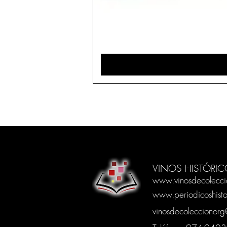
VINOS HISTÓRIC
www.vinosdecolecci
www.periodicoshisto
vinosdecoleccionor