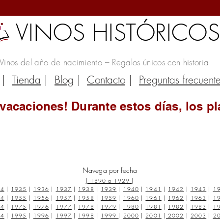
VINOS HISTÓRICO
Vinos del año de nacimiento – Regalos únicos con historia
|
Tienda
|
Blog
|
Contacto
|
Preguntas frecuent
vacaciones! Durante estos días, los pl
Navega por fecha
|
1890 a 1929
|
34
|
1935
|
1936
|
1937
|
1938
|
1939
|
1940
|
1941
|
1942
|
1943
|
1
54
|
1955
|
1956
|
1957
|
1958
|
1959
|
1960
|
1961
|
1962
|
1963
|
1
74
|
1975
|
1976
|
1977
|
1978
|
1979
|
1980
|
1981
|
1982
|
1983
|
1
94
|
1995
|
1996
|
1997
|
1998
|
1999
|
2000
|
2001
|
2002
|
2003
|
2