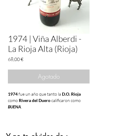
1974 | Viña Alberdi -
La Rioja Alta (Rioja)
Precio
68,00 €
Agotado
1974
fue un año que tanto la
D.O. Rioja
como
Rivera del Duero
calificaron como
BUENA
.
Aunque no tan exquisita como la
gran añada
del año anterior, gracias a la climatología, las
cosechas
de este año
1974
propiciaron un