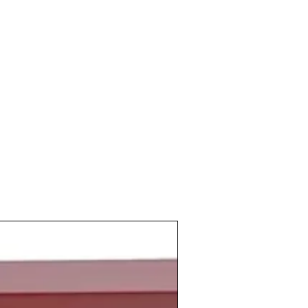
ás tarde.
e la
crisis del petróleo
y además
ro
que iba aumentando de manera
rrar en los que los españoles iban a los
ernas
a tomar su
chato de vino
, placer
 todos, eso si,
vino a granel
, que todavía
cia el mas vendido muy por delante del
ación
escrita sobre
el cultivo y la
a enorme. La
bibliografía vinícola
por
icuada, y difícil de conseguir. Las
aprender y dedicarse a ello de forma
omplicado y el material de consulta
os de referencia.
 vino proseguía su auge
, y en estos
perficie de producción, lo que conllevó
ró en los precios y fue la ruina de
as y bodegueros
.