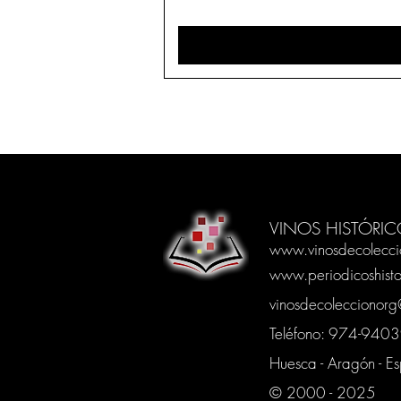
VINOS HISTÓRIC
www.vinosdecolecci
www.periodicoshisto
vinosdecoleccionor
Teléfono: 974-94
Huesca - Aragón - E
© 2000 - 2025