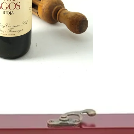
España sólo dos días m
Estábamos en medio d
convivíamos con el
pa
rápida. Tiempos de aho
bares de barrio y tab
cotidiano al alcance de
era con mucha diferen
embotellado
.
La
carencia de inform
elaboración de vino
er
entonces era pobre, ant
personas que querían 
profesional lo tenían c
limitado a escasos libr
Aun así el
mercado del
años se duplicaba la su
un posterior desequilib
muchas pequeñas
viñ