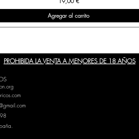
Precio
19,00 €
Agregar al carrito
PROHIBIDA LA VENTA A MENORES DE 18 AÑOS
OS
on.org
ricos.com
g@gmail.com
0398
spaña.