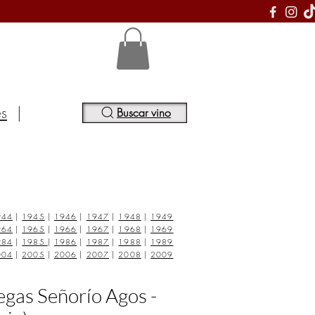
S
es
|
Buscar vino
944
|
1945
|
1946
|
1947
|
1948
|
1949
964
|
1965
|
1966
|
1967
|
1968
|
1969
984
|
1985
|
1986
|
1987
|
1988
|
1989
004
|
2005
|
2006
|
2007
|
2008
|
2009
egas Señorío Agos -