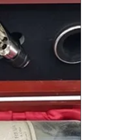
el
fin de la guerra de Vietnam
en abril
ria de Arthur Ashe que lo hace
el primer
na el Campeonato de Wimbledon
o por
to de personas tan conocidas como el
Bradley Cooper
, la actriz
ongoria
, el actor y presentador español
bolista español
Iván Helguera
, el político
rtínez-Almeida
o el ciclista español y
rancia 2008
Carlos Sastre
.
información de los
vinos
de la
cosecha
en
www.periodicoshistoricos.com/blog