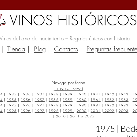
VINOS HISTÓRICO
Vinos del año de nacimiento – Regalos únicos con historia
|
Tienda
|
Blog
|
Contacto
|
Preguntas frecuent
Navega por fecha
|
1890 a 1929
|
34
|
1935
|
1936
|
1937
|
1938
|
1939
|
1940
|
1941
|
1942
|
1943
|
1
54
|
1955
|
1956
|
1957
|
1958
|
1959
|
1960
|
1961
|
1962
|
1963
|
1
74
|
1975
|
1976
|
1977
|
1978
|
1979
|
1980
|
1981
|
1982
|
1983
|
1
94
|
1995
|
1996
|
1997
|
1998
|
1999
|
2000
|
2001
|
2002
|
2003
|
2
|
2010
|
2011 a 2025
|
1975 | Bod