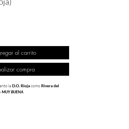
oja)
regar al carrito
ealizar compra
anto la
D.O. Rioja
como
Rivera del
o
MUY BUENA
.
o
el final del franquismo
, con la
muerte
0 de noviembre de 1975
en el hospital de
hecho que traería como consecuencia
 la sociedad española
de la mano de la
ción de
Juan Carlos I
como Rey de