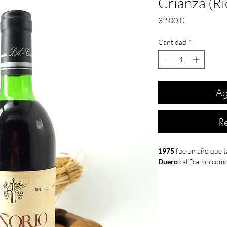
Crianza (Ri
Precio
32,00 €
Cantidad
*
Ag
R
1975
fue un año que t
Duero
calificaron com
España
viviría este añ
del generalísimo el 2
La Paz de Madrid. Un 
profundos cambios en
consiguiente proclama