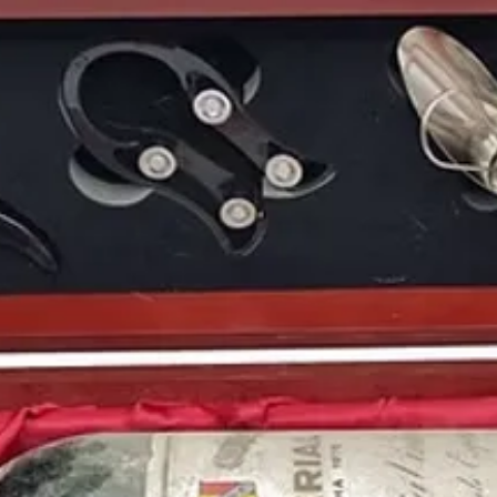
Un año recordado por 
de
1975
, por la victo
tenista negro que ga
ser el año de nacimien
actor estadounidense
estadounidense
Eva L
Arturo Valls
, el exfut
español
José Luis Ma
ganador del Tour de F
Puedes encontrar más 
de
1975
y otros años 
nuestro blog: https://