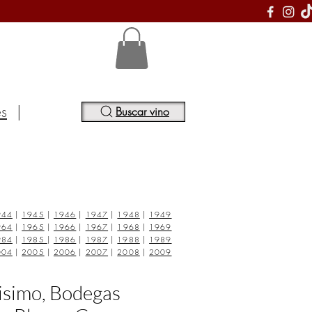
S
es
|
Buscar vino
944
|
1945
|
1946
|
1947
|
1948
|
1949
964
|
1965
|
1966
|
1967
|
1968
|
1969
984
|
1985
|
1986
|
1987
|
1988
|
1989
004
|
2005
|
2006
|
2007
|
2008
|
2009
isimo, Bodegas