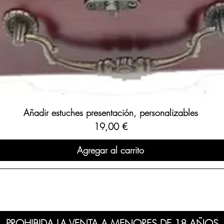
Añadir estuches presentación, personalizables
Precio
19,00 €
Agregar al carrito
PROHIBIDA LA VENTA A MENORES DE 18 AÑOS