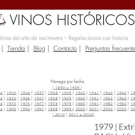
VINOS HISTÓRICO
Vinos del año de nacimiento – Regalos únicos con historia
|
Tienda
|
Blog
|
Contacto
|
Preguntas frecuent
Navega por fecha
|
1890 a 1929
|
34
|
1935
|
1936
|
1937
|
1938
|
1939
|
1940
|
1941
|
1942
|
1943
|
1
54
|
1955
|
1956
|
1957
|
1958
|
1959
|
1960
|
1961
|
1962
|
1963
|
1
74
|
1975
|
1976
|
1977
|
1978
|
1979
|
1980
|
1981
|
1982
|
1983
|
1
94
|
1995
|
1996
|
1997
|
1998
|
1999
|
2000
|
2001
|
2002
|
2003
|
2
|
2010
|
2011 a 2025
|
1979 | Extr