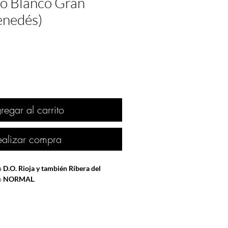
o Blanco Gran
enedés)
regar al carrito
ealizar compra
a
D.O. Rioja y también Ribera del
o
NORMAL
.
nvasión
en diciembre de
Afganistán
por
ica
. En Reino Unido
Margaret Thatcher
nistra
y la aclamada y excéntrica banda