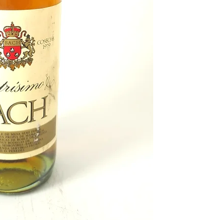
norteamericana
Kiss
p
como Dynasty.
En el año
1979
naciero
conocidos como el hu
David Bisbal
, el famo
cantante o el present
Puedes encontrar más 
de
1979
y otros años 
nuestro blog: https://