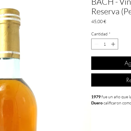
BACH - Vin
Reserva (P
Precio
45,00 €
Cantidad
*
Ag
R
1979
fue un año que l
Duero
calificaron com
Fue este el año de la
i
parte de
Unión Soviét
es
elegida primera mi