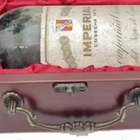
Puedes encontrar más 
de
1980
y otros años 
nuestro blog: https://