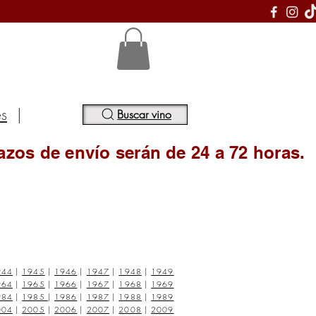
S
es
|
Buscar vino
azos de envío serán de 24 a 72 horas.
944
|
1945
|
1946
|
1947
|
1948
|
1949
964
|
1965
|
1966
|
1967
|
1968
|
1969
984
|
1985
|
1986
|
1987
|
1988
|
1989
004
|
2005
|
2006
|
2007
|
2008
|
2009