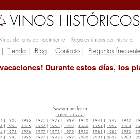
VINOS HISTÓRICO
Vinos del año de nacimiento – Regalos únicos con historia
|
Tienda
|
Blog
|
Contacto
|
Preguntas frecuent
vacaciones! Durante estos días, los pl
Navega por fecha
|
1890 a 1929
|
34
|
1935
|
1936
|
1937
|
1938
|
1939
|
1940
|
1941
|
1942
|
1943
|
1
54
|
1955
|
1956
|
1957
|
1958
|
1959
|
1960
|
1961
|
1962
|
1963
|
1
74
|
1975
|
1976
|
1977
|
1978
|
1979
|
1980
|
1981
|
1982
|
1983
|
1
94
|
1995
|
1996
|
1997
|
1998
|
1999
|
2000
|
2001
|
2002
|
2003
|
2