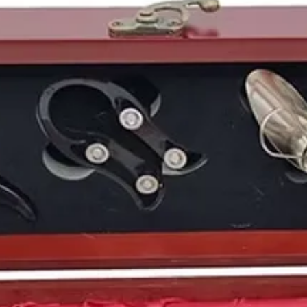
sepultura en su reino,
Escorial
.
En la calle se escuch
Loquillo y los troglodi
resto de
España
el mov
como la
Movida madri
los primeros años de l
La canción de aquel v
Pegamoides
, que sonó
sigue sonando a día de
1980
fue un gran año 
España
, un año que vi
el jugador de balonce
actriz estadounidense
afroamericana
Alicia 
ex-jugador del FC Bar
estadounidense
Jake 