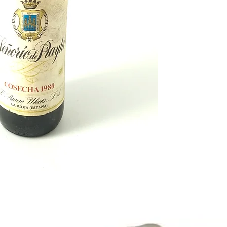
Aunque no fue una de
debido a que la climat
cosecha excelente
, s
Un año por lo general 
una planta con una buen
factor imprescindible 
sus debilidades. La te
En el año
1980
la
indu
periodo de evolución. 
hacia la modernización
una gran revolución p
comercialización.
Muchas
bodegas, coo
inauguradas o reconoc
ancho de nuestro país,
Denominación de Ori
Mientras tanto, en
Es
Cartagena con todos l
XIII
. El cual se había e