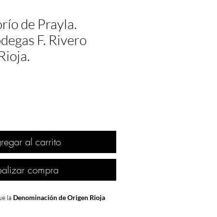
río de Prayla.
degas F. Rivero
Rioja.
regar al carrito
ealizar compra
e la
Denominación de Origen Rioja