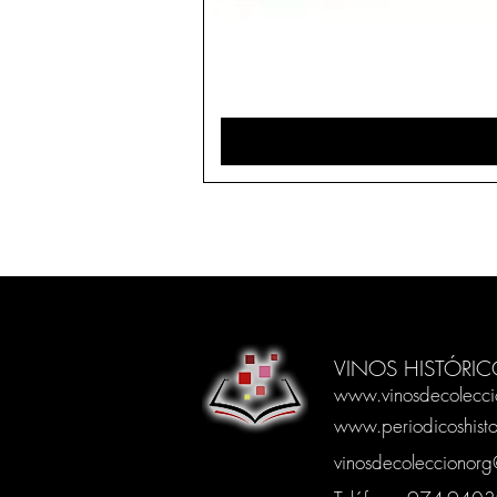
VINOS HISTÓRIC
www.vinosdecolecci
www.periodicoshisto
vinosdecoleccionor