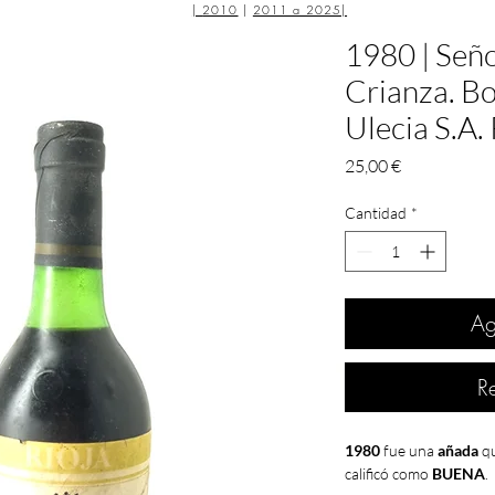
|
2010
|
2011 a 2025
|
1980 | Seño
Crianza. Bo
Ulecia S.A. 
Precio
25,00 €
Cantidad
*
Ag
R
1980
fue una
añada
qu
calificó como
BUENA
.