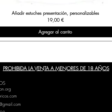
Añadir estuches presentación, personalizables
Precio
19,00 €
Agregar al carrito
PROHIBIDA LA VENTA A MENORES DE 18 AÑOS
OS
on.org
ricos.com
g@gmail.com