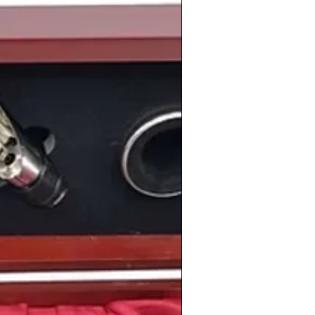
 concretamente en el
Monasterio de El
aban grupos como
Mecano
,
Barón Rojo
o
tas
. Y se extendía desde Madrid hacia el
imiento musical y cultural conocido
leña
, el cual surgió en
Madrid
durante
a
Transición
.
erano fue
Bailando
de
Alaska y los
 en todos los garitos del país e incluso
 hoy en las radios nacionales.
de cambios y movimiento cultural en
o nacer a personas tan relevantes como
sto
Pau Gasol
, el actor
Ryan Gosling
, la
Zoey
Deschanel
, la cantante
Keys
, el cantante e pop
Nick Carter
, el
celona
Ronaldinho
o el actor
Gyllenhaal
.