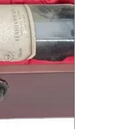
información de los vinos de la cosecha
en
www.periodicoshistoricos.com/blog