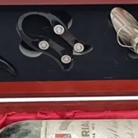
presidente del Gobie
La población gozaba de
estrenos cinematográf
busca del Arca Perdid
sonado era el mundo fu
en nuestro país. El
Rea
inglés
Liverpool F. C
se
League
.
Este año vio nacer a p
estadounidense
Chris
español de fórmula 1
Iker Casillas
, la miemb
príncipe
Meghan Mark
Natalie Portman
.
Puedes encontrar más 
de
1981
y otros años 
nuestro blog: https://