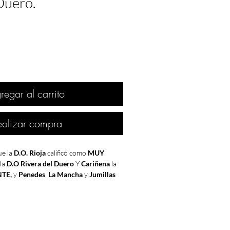
Duero.
regar al carrito
ealizar compra
ue la
D.O. Rioja
calificó como
MUY
 la
D.O Rivera del Duero
Y
Cariñena
la
TE,
y
Penedes
,
La Mancha
y
Jumillas
ura sequia que sufrió el país. Uno de
que se recuerdan. El gobierno se vio
ar medidas restrictivas en algunas