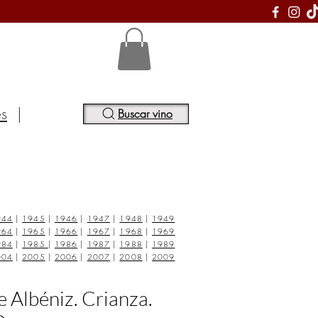
S
es
|
Buscar vino
944
|
1945
|
1946
|
1947
|
1948
|
1949
964
|
1965
|
1966
|
1967
|
1968
|
1969
984
|
1985
|
1986
|
1987
|
1988
|
1989
004
|
2005
|
2006
|
2007
|
2008
|
2009
e Albéniz. Crianza.