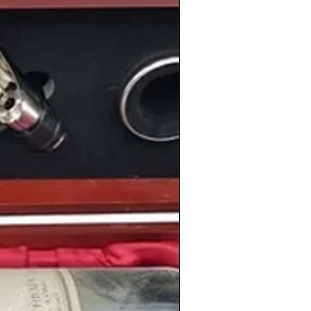
rno
.
 la vida cotidiana como de los grandes
icos del año como
Indiana Jones en
a
. Y en el terreno deportivo lo más
tbolístico, como venía siendo tradición
l Sociedad
ganaba la
liga
y el equipo
 hacía con la victoria en la
Champions
ersonas tan conocidas como el actor
 Evans
, la cantante
Beyoncé
, el piloto
Fernando Alonso
, el portero español
ro de la familia real británica, esposa del
le
o la actriz israelí-estadounidense
información de los vinos de la cosecha
en
www.periodicoshistoricos.com/blog