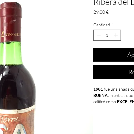
Ribera del 
Precio
29,00 €
Cantidad
*
Ag
R
1981
fue una añada q
BUENA,
mientras que
calificó como
EXCELEN
como
BUENA
.
Año recordado por la d
los veranos más secos 
incluso obligado a tom