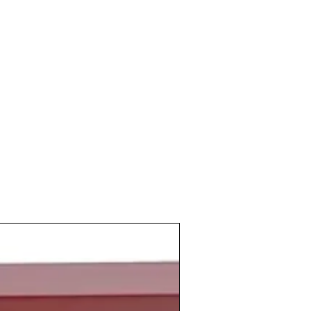
ra conseguir el ahorro de recursos
las altas temperaturas previas a la
ron una
muy buena calidad
a los
caldos
do los de una
elevada graduación
,
asez de agua se consiguió una
antidad en los
vinos
de la
cosecha del
l país, a finales de enero de
1981
ó su dimisión como presidente del
opuso como sustituto de Suárez a
o
. Pero en la segunda votación de la
estidura de Sotelo se produjo el
intento
tado del 23 de febrero
.
acía eco de la seria situación, y el
Rey
nó en contra de los golpistas
tución española.
El 25 de febrero se
Calvo-Sotelo fue nombrado el nuevo