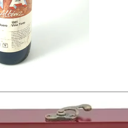
provincias del país pa
hídricos
Irónicamente, el sol y 
vendimia proporciona
de este año, acompaña
aunque debido a la esc
producción menor en c
1981
.
El panorama político de
Adolfo Suárez
comunic
Gobierno. Y la UCD pr
Leopoldo Calvo-Sotel
investidura para la inv
fallido de golpe de Es
La
prensa
del momento h
Juan Carlos
se posicio
defendiendo la
Consti
repitió la votación y 