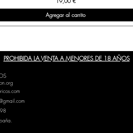
Precio
19,00 €
Agregar al carrito
PROHIBIDA LA VENTA A MENORES DE 18 AÑOS
OS
on.org
ricos.com
g@gmail.com
0398
spaña.