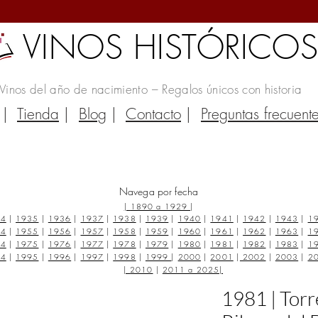
VINOS HISTÓRICO
Vinos del año de nacimiento – Regalos únicos con historia
|
Tienda
|
Blog
|
Contacto
|
Preguntas frecuent
Navega por fecha
|
1890 a 1929
|
34
|
1935
|
1936
|
1937
|
1938
|
1939
|
1940
|
1941
|
1942
|
1943
|
1
54
|
1955
|
1956
|
1957
|
1958
|
1959
|
1960
|
1961
|
1962
|
1963
|
1
74
|
1975
|
1976
|
1977
|
1978
|
1979
|
1980
|
1981
|
1982
|
1983
|
1
94
|
1995
|
1996
|
1997
|
1998
|
1999
|
2000
|
2001
|
2002
|
2003
|
2
|
2010
|
2011 a 2025
|
1981 | Torr