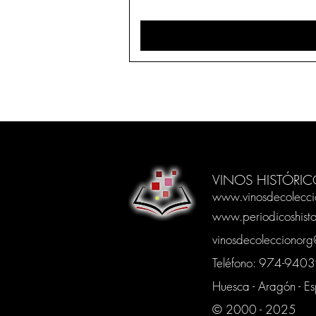
VINOS HISTÓRIC
www.vinosdecolecci
www.periodicoshisto
vinosdecoleccionor
Teléfono: 974-94
Huesca - Aragón - E
© 2000 - 2025