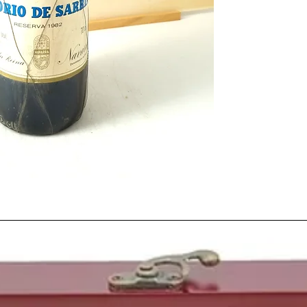
ya que no se habían c
ni habían sido recono
Como venía siendo ya 
cooperativas
del país 
apreciar un mayor con
prácticas enológicas
.
ese año hizo que los
vi
entre las
5 mejores añ
Podemos poner de eje
cual aunque fue funda
diferenciarse de sus 
cual dio un salto al au
ser comprada por unos
mejoraron considerab
grandes inversiones e
Pero si hablamos del
a
nos viene a la mente es
nuestro país. Record