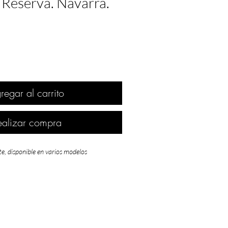
 Reserva. Navarra.
regar al carrito
ealizar compra
te, disponible en varios modelos
icado como
EXCELENTE en la
en Rioja
, mientras que otras
D.O
como
edés
y
La Mancha
la clasificaron como
ena
y
Jumill
a como
BUENA
. De las
D.O
otras
no existen calificación de este año,