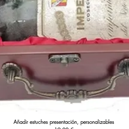
cinematográfico y la 
Las
noches españolas
conciertos. Recordamo
concierto de los Roll
Durante el
año 1982
s
como
Thriller
del gran
los Pegamoides
,
Me co
Bienvenidos
de
Miguel
Ilegales
,
No me vuelvo
corre!
de
Leño
.
1982
es el
año de nac
Bustamante
, el actor
M
estadounidense
Anne
el torero español
José
Víctor Valdés
o la can
Puedes encontrar más 
de
1982
y otros años 
Añadir estuches presentación, personalizables
nuestro blog: https://