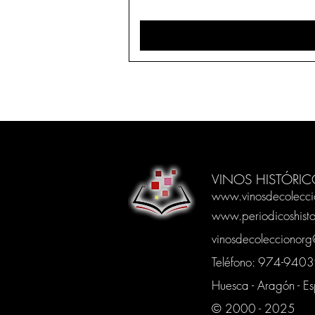
VINOS HISTÓRIC
www.vinosdecolecci
www.periodicoshisto
vinosdecoleccionor
Teléfono: 974-94
Huesca - Aragón - E
© 2000 - 2025