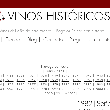
VINOS HISTÓRICO
Vinos del año de nacimiento – Regalos únicos con historia
|
Tienda
|
Blog
|
Contacto
|
Preguntas frecuent
Navega por fecha
|
1890 a 1929
|
34
|
1935
|
1936
|
1937
|
1938
|
1939
|
1940
|
1941
|
1942
|
1943
|
1
54
|
1955
|
1956
|
1957
|
1958
|
1959
|
1960
|
1961
|
1962
|
1963
|
1
74
|
1975
|
1976
|
1977
|
1978
|
1979
|
1980
|
1981
|
1982
|
1983
|
1
94
|
1995
|
1996
|
1997
|
1998
|
1999
|
2000
|
2001
|
2002
|
2003
|
2
|
2010
|
2011 a 2025
|
1982 | Seño