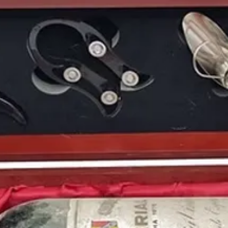
Mundial
y el himno of
Domingo
.
Aunque
España
era an
recuerdo ya que la
sel
grupos
e
Italia
se proc
En el panorama polític
dimisión como presid
Lavilla como sucesor.
En
1982
triunfaba una 
televisión española
,
V
Piraña
,
Chanquete
y c
durante sus sucesivos 
presentaba el concur
programa con una de 
la televisión
de nuestro
En las salas de cine de
extraterrestre
, la pelí
números en taquillas y