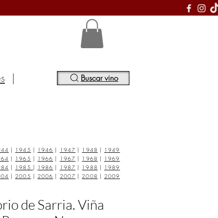
S
es
|
Buscar vino
944
|
1945
|
1946
|
1947
|
1948
|
1949
964
|
1965
|
1966
|
1967
|
1968
|
1969
984
|
1985
|
1986
|
1987
|
1988
|
1989
004
|
2005
|
2006
|
2007
|
2008
|
2009
rio de Sarria. Viña