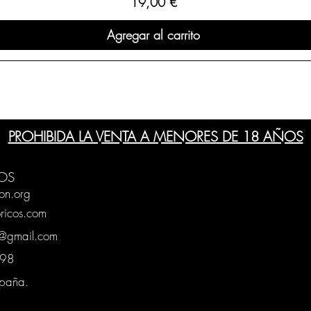
Precio
19,00 €
Agregar al carrito
PROHIBIDA LA VENTA A MENORES DE 18 AÑOS
OS
on.org
ricos.com
g@gmail.com
0398
spaña.