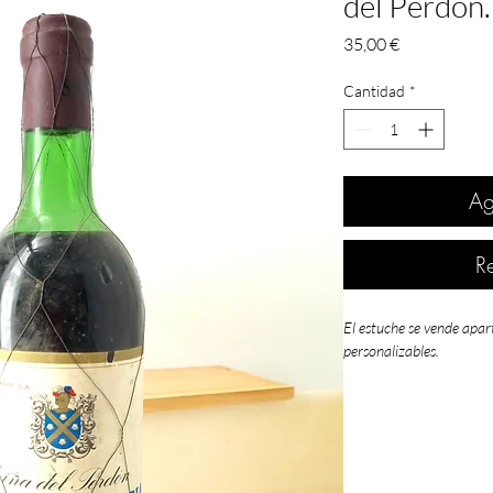
del Perdón.
Precio
35,00 €
Cantidad
*
Ag
R
El estuche se vende apar
personalizables.
1982
fue un año calif
Denominación de Orig
Rivera del Duero
,
Pen
MUY BUENA
, y
Cariñ
Valdepeñas,
Bierzo y 