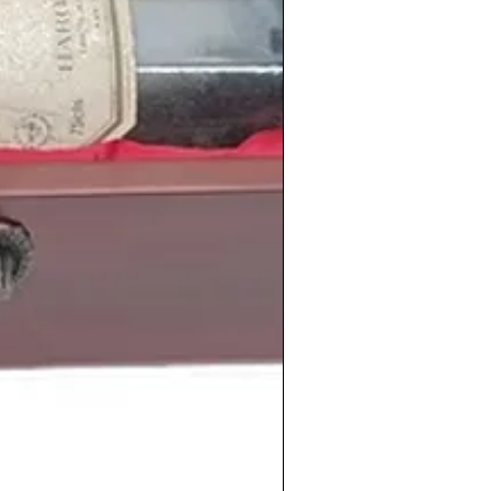
cultura popular
.
llenaban sus agendas con actuaciones y
s que este año se dio el
primer
ing Stones en Madrid
.
onaron éxitos que aún recordamos
Michael Jackson
,
Bailando
de
Alaska y
lé en una fiesta
de
Mecano
,
 Rios
,
La casa del misterios
de los
 a enamorar
de
Julio Iglesias
, o
¡Corre,
imiento
del cantante español
David
iguel Ángel Silvestre
, la actriz
 Hathaway
, el futbolista brasileño
Kaká
,
 María Manzanares
, el portero español
tante española
Malú
.
información de los
vinos
de la
cosecha
en
www.periodicoshistoricos.com/blog