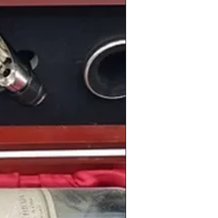
icial que fue cantado por
Plácido
fitrión del evento no dejó el mejor
ección
fue
eliminada en la segunda fase
lamó
como la
selección campeona.
o
Leopoldo Calvo Sotelo
presentó su
ente
de UCD
y proponía a Landelino
de las series más recordadas de la
erano azul
. Las aventuras de
Pancho
,
ompañía fueron vistas por toda
España
episodios.Y por otro lado
Mayra Gómez
so
Un,dos,tres... responda otra vez
, un
las
mayores audiencia de la historia de
 país.
 toda
España
se estrenaba
E.T.: El
cula de
Steven Spielberg
, que rompió los
 se convirtió en un
clásico del mundo