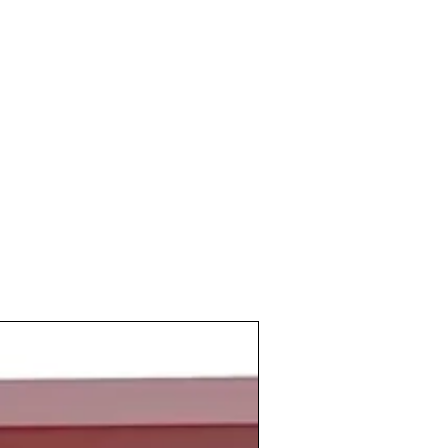
reado todavía sus
consejos reguladores
cidas oficialmente como
D.O
.
algo extendido en las
bodegas
y
en los últimos años, cada vez se podía
trol humano de la
viña
y
mejores
 Esto de la mano del excelente
clima
de
nos del año 1982
estén considerados
adas del siglo XX
.
mplo a la
bodega
Vinícola de Castilla
, la
da en el año 1976, no comenzó a
competidores hasta este año
1982
en el
mentar la superficie de sus
viñedos
y al
 accionistas que modernizaron y
lemente la
producción
gracias a
n
tecnología vinícola
.
ño 1982
en
España
lo primero que se
 el
Mundial de Fútbol
celebrado en
amos a
Naranjito
, la
imagen oficial del