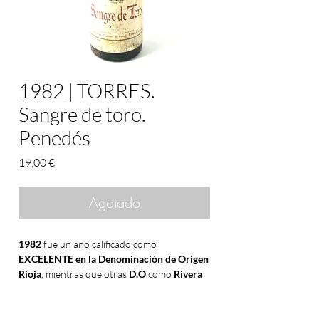
1982 | TORRES.
Sangre de toro.
Penedés
Precio
19,00 €
Agotado
1982
fue un año calificado como
EXCELENTE en la Denominación de Origen
Rioja
, mientras que otras
D.O
como
Rivera
del Duero
,
Penedés
y
La Mancha
la
clasificaron como
MUY BUENA
, y
Cariñena
y
Jumill
a como
BUENA
. De las
D.O