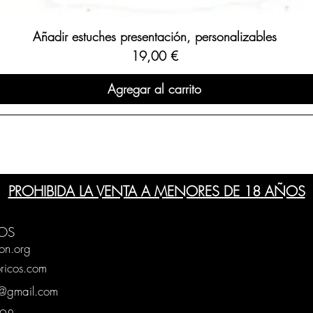
Añadir estuches presentación, personalizables
Precio
19,00 €
Agregar al carrito
PROHIBIDA LA VENTA A MENORES DE 18 AÑOS
OS
on.org
ricos.com
g@gmail.com