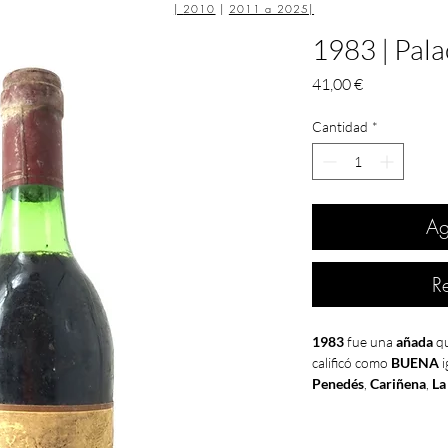
|
2010
|
2011 a 2025
|
1983 | Pala
Precio
41,00 €
Cantidad
*
Ag
R
1983
fue una
añada
qu
calificó como
BUENA
i
Penedés
,
Cariñena
,
La
Duero
calificó como
M
LA
"DULCE RESACA"