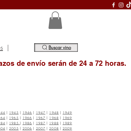
S
es
|
Buscar vino
azos de envío serán de 24 a 72 horas.
944
|
1945
|
1946
|
1947
|
1948
|
1949
964
|
1965
|
1966
|
1967
|
1968
|
1969
984
|
1985
|
1986
|
1987
|
1988
|
1989
004
|
2005
|
2006
|
2007
|
2008
|
2009