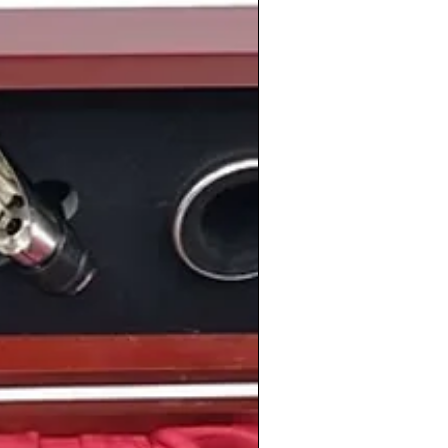
cracia
. La Policía procedía a la
de central de Rumasa
mientras
Ruíz-
scape del España. Pero un año después,
 en el aeropuerto de Francfort.
 recordar uno de los
hitos futbolísticos
rtido de fútbol celebrado el 21 de
tre
España y Malta
. El partido acabó 12-
ficación de nuestra selección para la
imiento
de personas tan conocidas como
aniel Jarque
, el actor australiano
Chris
ista español
Álvaro Arbeloa
, el torero
to
, el actor británico
Henry Cavill
, la
 Winehouse
, la actriz estadounidense
te chilena
Mon Laferte
.
amplia selección de
vinos de la cosecha
s
en nuestra
tienda de vinos
online:
shistoricos.com/shop