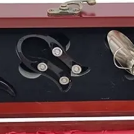
financiero de la demo
intervención de la se
Mateos
preparaba su e
en 1984 sería detenido
Por otro lado podemos
de nuestro país
. El pa
diciembre de 1983 en
1 consiguiendo la clasi
Eurocopa.
1983
es el
año de nac
el futbolista español
D
Hemsworth
, el futbol
español
Emilio de Jus
cantante británica
Amy
Mila Kunis
o la cantan
Puedes encontrar una 
de1983
y otras
añada
https://www.periodico