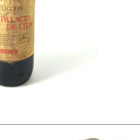
Tras un año, 1982, pla
de todo tipo en nuestr
de futbol, España se s
europeo como un
paí
la modernidad con un
apreciaba (mas fuera 
ejemplar y una
entrad
inminente
.
Este año
1983
fue un
precipitaciones, lo que
especialmente a alguna
climáticamente extraño
muy variables, regist
comparación a puntual
exagerados. Ocurrió el
Vasco
, en el que las
ll
semejantes inundacion
y 5 desaparecidos.
El 23 de febrero de es