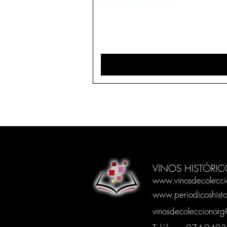
VINOS HISTÓRIC
www.vinosdecolecci
www.periodicoshisto
vinosdecoleccionor