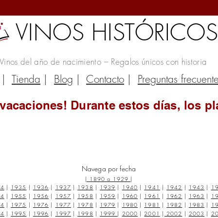
VINOS HISTÓRICO
Vinos del año de nacimiento – Regalos únicos con historia
|
Tienda
|
Blog
|
Contacto
|
Preguntas frecuent
vacaciones! Durante estos días, los pl
Navega por fecha
|
1890 a 1929
|
34
|
1935
|
1936
|
1937
|
1938
|
1939
|
1940
|
1941
|
1942
|
1943
|
1
54
|
1955
|
1956
|
1957
|
1958
|
1959
|
1960
|
1961
|
1962
|
1963
|
1
74
|
1975
|
1976
|
1977
|
1978
|
1979
|
1980
|
1981
|
1982
|
1983
|
1
94
|
1995
|
1996
|
1997
|
1998
|
1999
|
2000
|
2001
|
2002
|
2003
|
2