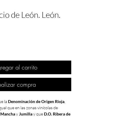
cio de León. León.
regar al carrito
ealizar compra
e la
Denominación de Origen Rioja
,
gual que en las zonas vinícolas de
 Mancha
y
Jumilla
y que
D.O. Ribera de
UY BUENA
.
DE
1983