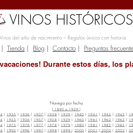
VINOS HISTÓRICO
Vinos del año de nacimiento – Regalos únicos con historia
|
Tienda
|
Blog
|
Contacto
|
Preguntas frecuent
vacaciones! Durante estos días, los pl
Navega por fecha
|
1890 a 1929
|
34
|
1935
|
1936
|
1937
|
1938
|
1939
|
1940
|
1941
|
1942
|
1943
|
1
54
|
1955
|
1956
|
1957
|
1958
|
1959
|
1960
|
1961
|
1962
|
1963
|
1
74
|
1975
|
1976
|
1977
|
1978
|
1979
|
1980
|
1981
|
1982
|
1983
|
1
94
|
1995
|
1996
|
1997
|
1998
|
1999
|
2000
|
2001
|
2002
|
2003
|
2