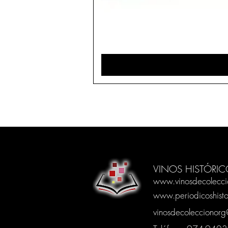
VINOS HISTÓRIC
www.vinosdecolecci
www.periodicoshisto
vinosdecoleccionor