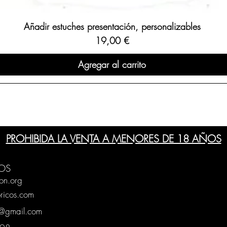
Añadir estuches presentación, personalizables
Precio
19,00 €
Agregar al carrito
PROHIBIDA LA VENTA A MENORES DE 18 AÑOS
OS
on.org
ricos.com
g@gmail.com