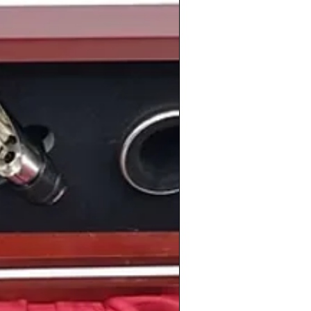
te año ocurría
el primer gran escándalo
cracia
. La Policía procedía a la
de central de Rumasa
mientras
Ruíz-
scape del España. Pero un año después,
 en el aeropuerto de Francfort.
 recordar uno de los
hitos futbolísticos
rtido de fútbol celebrado el 21 de
tre
España y Malta
. El partido acabó 12-
ficación de nuestra selección para la
imiento
de personas tan conocidas como
aniel Jarque
, el actor australiano
Chris
ista español
Álvaro Arbeloa
, el torero
to
, el actor británico
Henry Cavill
, la
 Winehouse
, la actriz estadounidense
te chilena
Mon Laferte
.
amplia selección de
vinos de la cosecha
s
en nuestra
tienda de vinos
online: