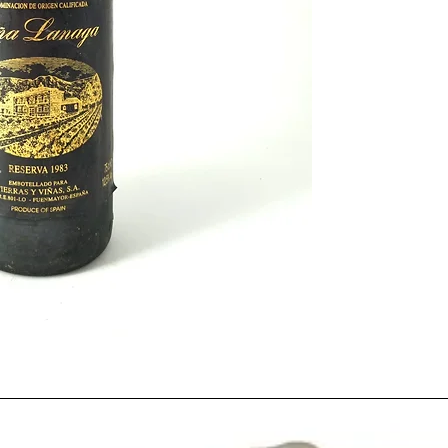
LA
"DULCE RESACA"
Tras un año, 1982, pla
de todo tipo en nuestr
de futbol, España se s
europeo como un
paí
la modernidad con un
apreciaba (mas fuera 
ejemplar y una
entrad
inminente
.
Este año
1983
fue un
precipitaciones, lo que
especialmente a alguna
climáticamente extraño
muy variables, regist
comparación a puntual
exagerados. Ocurrió el
Vasco
, en el que las
ll
semejantes inundacion
y 5 desaparecidos.