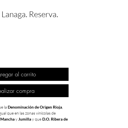
 Lanaga. Reserva.
regar al carrito
ealizar compra
e la
Denominación de Origen Rioja
,
gual que en las zonas vinícolas de
 Mancha
y
Jumilla
y que
D.O. Ribera de
UY BUENA
.