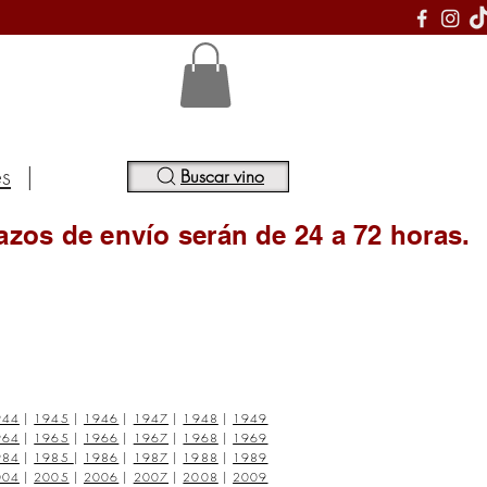
S
es
|
Buscar vino
azos de envío serán de 24 a 72 horas.
944
|
1945
|
1946
|
1947
|
1948
|
1949
964
|
1965
|
1966
|
1967
|
1968
|
1969
984
|
1985
|
1986
|
1987
|
1988
|
1989
004
|
2005
|
2006
|
2007
|
2008
|
2009