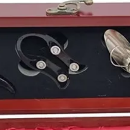
El 23 de febrero de es
financiero de la demo
intervención de la se
Mateos
preparaba su e
en 1984 sería detenido
Por otro lado podemos
de nuestro país
. El pa
diciembre de 1983 en
1 consiguiendo la clasi
Eurocopa.
1983
es el
año de nac
el futbolista español
D
Hemsworth
, el futbol
español
Emilio de Jus
cantante británica
Amy
Mila Kunis
o la cantan
Puedes encontrar una 
de1983
y otras
añada