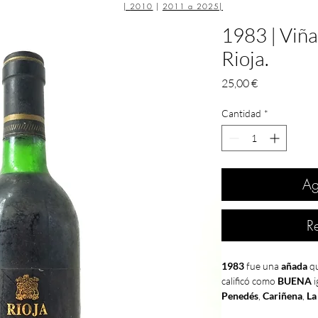
|
2010
|
2011 a 2025
|
1983 | Viña
Rioja.
Precio
25,00 €
Cantidad
*
Ag
R
1983
fue una
añada
qu
calificó como
BUENA
i
Penedés
,
Cariñena
,
La
Duero
calificó como
M