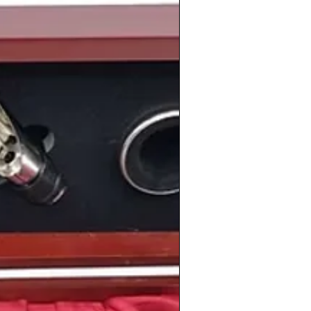
oma Chamorro
.
n sociales y culturales, sino también
e consigue el
primer trasplante de
spaña
. Y el 12 de julio nace la
primera
ña
, en el Instituto Dexeus, de Barcelona.
emporada futbolística el
Athletic Club
xima competición europea el mismo
 pinchó en octavos de final con el
aría finalmente ganador de la
Copa de
 lado del charco el año comienza con un
los Estados Unidos, la empresa
Apple
8K
, el primer
ordenador personal
que
amente.
nas relevantes en la cultura popular
 española
Sara Carbonero
, el fundador
ckerberg
, el fubolista brasileño
Thiago
pañol
Andrés Iniesta
o el
Principe Harry
,