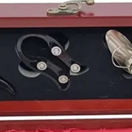
La edad de oro
, de
Pal
Los avances no solo era
científicos. Este año s
hígado con éxito en E
niña probeta en Espa
Ganaba
la liga
de esa t
de Bilbao
, y en la má
Athletic Club de Bilbao
Liverpool
, que result
Europa.
Mientras tanto al otro
gran lanzamiento. En 
lanza el
Macintosh 12
se comercializó exitos
1984
vio nacer a perso
como la presentadora
de Facebook
Mark Zu
Silva
, el futbolista es