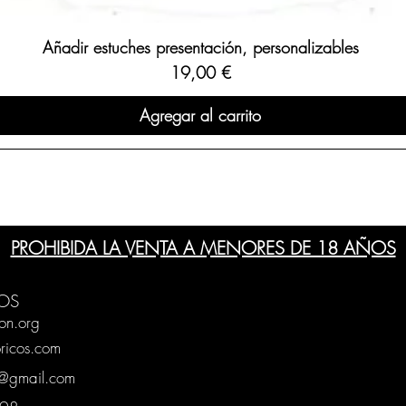
Añadir estuches presentación, personalizables
Precio
19,00 €
Agregar al carrito
PROHIBIDA LA VENTA A MENORES DE 18 AÑOS
OS
on.org
ricos.com
g@gmail.com