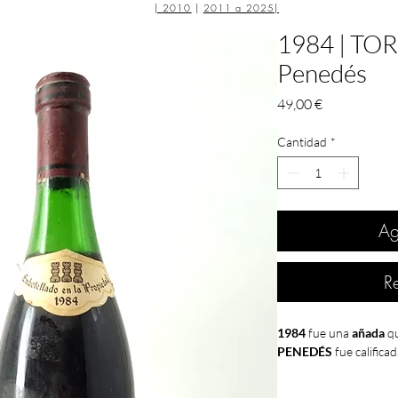
|
2010
|
2011 a 2025
|
1984 | TOR
Penedés
Precio
49,00 €
Cantidad
*
Ag
R
1984
fue una
añada
qu
PENEDÉS
fue califica
Poco a poco, durante l