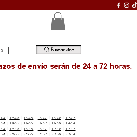
S
es
|
Buscar vino
azos de envío serán de 24 a 72 horas.
944
|
1945
|
1946
|
1947
|
1948
|
1949
964
|
1965
|
1966
|
1967
|
1968
|
1969
984
|
1985
|
1986
|
1987
|
1988
|
1989
004
|
2005
|
2006
|
2007
|
2008
|
2009