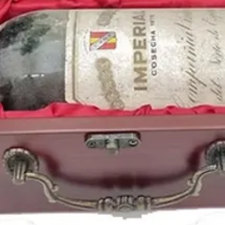
duque de Sussex.
Puedes encontrar una a
de 1984
y otras añada
https://www.periodico
Periódicos Históricos y
la historia de España.
https://www.periodico