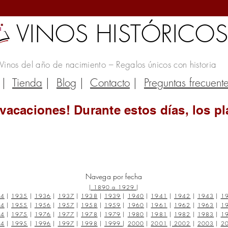
VINOS HISTÓRICO
Vinos del año de nacimiento – Regalos únicos con historia
|
Tienda
|
Blog
|
Contacto
|
Preguntas frecuent
vacaciones! Durante estos días, los pl
Navega por fecha
|
1890 a 1929
|
34
|
1935
|
1936
|
1937
|
1938
|
1939
|
1940
|
1941
|
1942
|
1943
|
1
54
|
1955
|
1956
|
1957
|
1958
|
1959
|
1960
|
1961
|
1962
|
1963
|
1
74
|
1975
|
1976
|
1977
|
1978
|
1979
|
1980
|
1981
|
1982
|
1983
|
1
94
|
1995
|
1996
|
1997
|
1998
|
1999
|
2000
|
2001
|
2002
|
2003
|
2