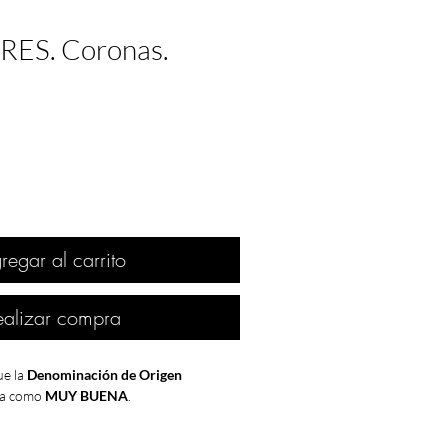
RES. Coronas.
regar al carrito
ealizar compra
e la
Denominación de Origen
da
como
MUY BUENA
.
os primeros años de la década de los 80,