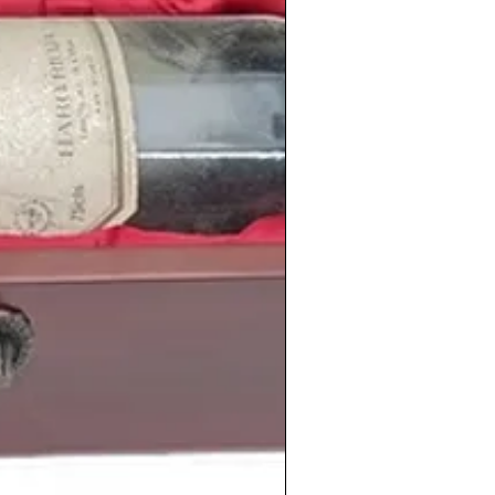
mplia selección de vinos de la
cosecha
s en nuestra
tienda de vinos online
:
shistoricos.com/shop
 vinos antiguos de calidad. Un trocito de
shistoricos.com/vinos-antiguos