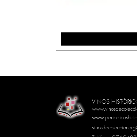
VINOS HISTÓRIC
www.vinosdecolecci
www.periodicoshisto
vinosdecoleccionor