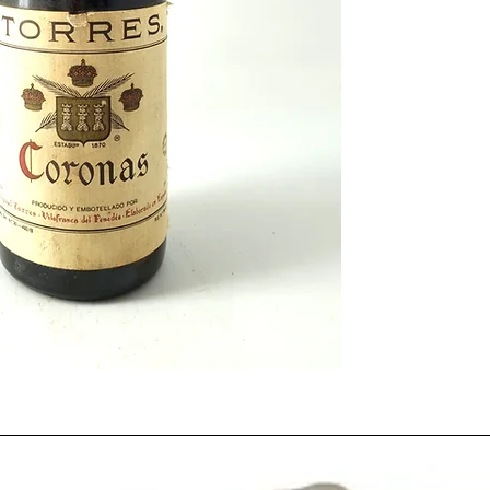
los
españoles
comenzar
caldos
y dejaron de d
baratos para consumi
Algunas
bodegas
relev
en este año
1984
para 
vino
. Un ejemplo de
bo
valores de anteponer l
la de en
Gregorio Garc
la
bodega
Bodegas Va
quiso ser una
bodega
a
vinos de guarda
con
R
través de una filosofía
tradicional
. Apuesta p
calidad
que han llegan
este campo a través d
España
vivía una época
Con
cambios sociales
para siempre en nues
la revolución sexual.