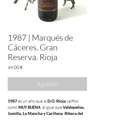
1987 | Marqués de
Cáceres. Gran
Reserva. Rioja
Precio
49,00 €
Agotado
1987
es un año que la
D.O. Rioja
calificó
como
MUY BUENA
, al igual que
Valdepeñas,
Jumilla, La Mancha y Cariñena
.
Ribera del
Duero
y
Penedés
como
BUENA
y
calificado
como
EXCELENTE
por la
D.O. Bierzo
.
En España había sensación de euforia con