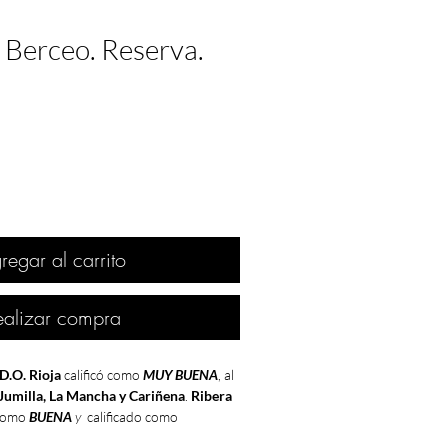
 Berceo. Reserva.
regar al carrito
ealizar compra
D.O. Rioja
calificó como
MUY BUENA
, al
Jumilla, La Mancha y Cariñena
.
Ribera
como
BUENA
y
calificado como
 Bierzo
.