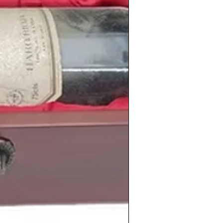
The Joshua Tree
. Tras el lanzamiento
or España aquel
verano de 1987
, siendo
n nuestro país
y congregando hasta 135
ntiago Bernabeu.
imiento
de personas tan relevantes
tbol
Leo Messi
,
Cristina Pedroche
, el
n
, el futbolista
Gerard Piqué
, la actriz
tor estadounidense
Evans Peters
, el
is Suárez
, la actriz estadounidense
lista francés
Karim Benzema
.
amplia selección de
vinos de la cosecha
acionalidades, regiones y
bodegas
vados en nuestras
tienda de vinos
eriodicoshistoricos.com/vinos-antiguos