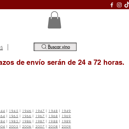
S
es
|
Buscar vino
azos de envío serán de 24 a 72 horas.
944
|
1945
|
1946
|
1947
|
1948
|
1949
964
|
1965
|
1966
|
1967
|
1968
|
1969
984
|
1985
|
1986
|
1987
|
1988
|
1989
004
|
2005
|
2006
|
2007
|
2008
|
2009