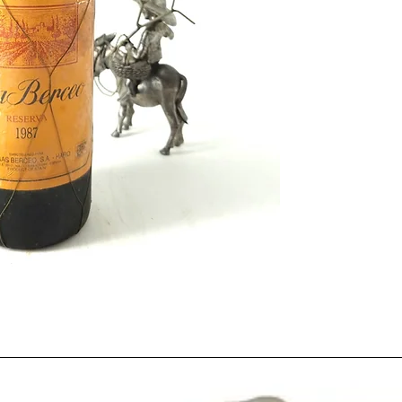
En España había sensac
vino, a los beneficios 
reciente entrada de 
Europea se unia una 
muy abundante en casi
mucha inversión en la
recompensadas. La gran
hizo ese año, vino de l
reservas, vinos de lar
que precedió esa añad
botellas a nuestros dia
tanto que haya gran va
interesantes. Es una a
forma y que no falta e
amante del vino.
En nuestra opión
la m
1982.
1987
, empieza la locur
hipotecas de los españ
boom del ladrillo
.