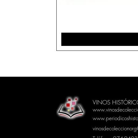
VINOS HISTÓRIC
www.vinosdecolecci
www.periodicoshisto
vinosdecoleccionor