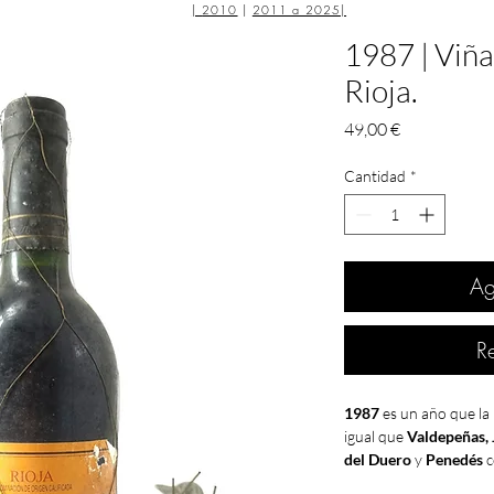
|
2010
|
2011 a 2025
|
1987 | Viña
Rioja.
Precio
49,00 €
Cantidad
*
Ag
R
1987
es un año que la
igual que
Valdepeñas, 
del Duero
y
Penedés
EXCELENTE
por la
D.O.