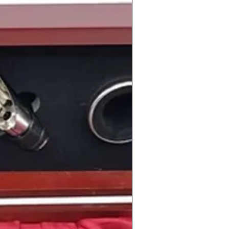
arrollo cultural y la creación artística
 concretamente sería un año
ro para el mundo del cine. Continuaba el
todos los ámbitos, y el mundo del cine se
ítica de subvenciones que ayudó a dar a
nematográficas y se inauguraron los
s relevancia en el panorama español; los
rimera edición el principal triunfador fue
 al llevarse tres de las más
s, concretamente las de mejor dirección,
ístico podemos recordar que ese
1987
a presidencia del
Atlético de Madrid
y
no de los presidentes más polémicos del
español. Por otra parte, el
Real Madrid
el
F.C. Oporto
gana
su primera Copa de
 triunfaba en medio mundo en los 80
zaron ese año
1987
uno de sus mejores