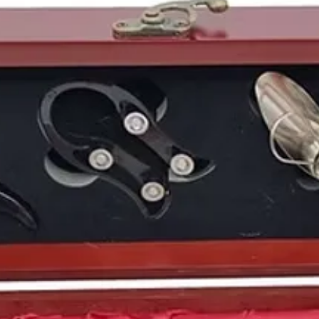
Un gran año para el des
en nuestro país, pero
especialmente fructífe
desarrollo cultural en 
beneficiaba de una pol
luz a grandes obras ci
premios de cine con má
premios Goya
. Esta p
Fernando Fernán Gómez
importantes estatuilla
actor y guion.
En el panorama futbol
Jesús Gil
se hace con l
llegaría a ser quizás u
panorama futbolístico 
volvía a ganar la
liga
y 
Europa
.
Uno de los grupos que
era
U2
, los cuales lan