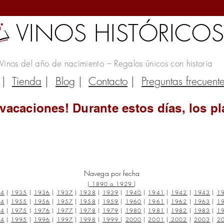
VINOS HISTÓRICO
Vinos del año de nacimiento – Regalos únicos con historia
|
Tienda
|
Blog
|
Contacto
|
Preguntas frecuent
vacaciones! Durante estos días, los pl
Navega por fecha
|
1890 a 1929
|
34
|
1935
|
1936
|
1937
|
1938
|
1939
|
1940
|
1941
|
1942
|
1943
|
1
54
|
1955
|
1956
|
1957
|
1958
|
1959
|
1960
|
1961
|
1962
|
1963
|
1
74
|
1975
|
1976
|
1977
|
1978
|
1979
|
1980
|
1981
|
1982
|
1983
|
1
94
|
1995
|
1996
|
1997
|
1998
|
1999
|
2000
|
2001
|
2002
|
2003
|
2