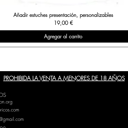
Añadir estuches presentación, personalizables
Precio
19,00 €
Agregar al carrito
PROHIBIDA LA VENTA A MENORES DE 18 AÑOS
OS
on.org
ricos.com
g@gmail.com