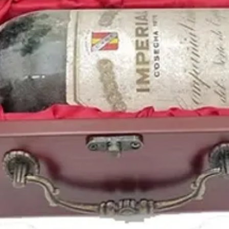
discos según la crítica;
pasaron con su gira p
su
primer concierto e
000 personas en el Sa
1987
es el
año de nac
como la leyenda del fú
actor inglés
Tom Felto
Blanca Suarez
, el ac
futbolista uruguayo
Lu
Blake Lively
o el futbo
Puedes encontrar una 
de 1987
de distintas n
perfectamente conser
online
: https://www.p