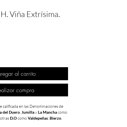
H. Viña Extrísima.
regar al carrito
ealizar compra
e calificada en las Denominaciones de
a del Duero
,
Jumilla
y
La Mancha
como
 otras
D.O
como
Valdepeñas
,
Bierzo
,
a clasificaron como
MUY BUENA
.