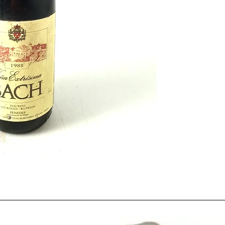
La
vendimia
cada vez 
tecnología. Por ejempl
estructura de
viñedos 
utilizando más la
plant
en la mayoría de los
vi
excepción de Galicia, 
típico, y continua siénd
Otros avances como la 
hormigón
usados para
por
depósitos de acer
tanto mayor control sa
vez más exigente.
Las grandes inversiones
fines de los 70 en la in
ya sus frutos y el paí
bodegas y cooperativ
vinicultura moderna
d
Este mismo año
1988
,
en
Valbuena de Duero