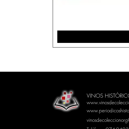
VINOS HISTÓRIC
www.vinosdecolecci
www.periodicoshisto
vinosdecoleccionor