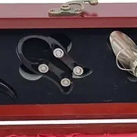
del Duero, pero si por
este
año 1988
es por l
huelga general
contra 
González
como la refor
que instauraba los qu
En total ocho millones
de estudiantes no acud
expresar su descontent
Nuestra reciente entr
suponiendo cambios en 
igualarnos con otros 
tabaco en colegios, ho
En el panorama litera
ese
año 1988,
entregad
gracias a su novela
Los
y ambientada en su ciu
Y en el deporte rey de 
tercera liga consecuti
PSV Eindhoven
ganada