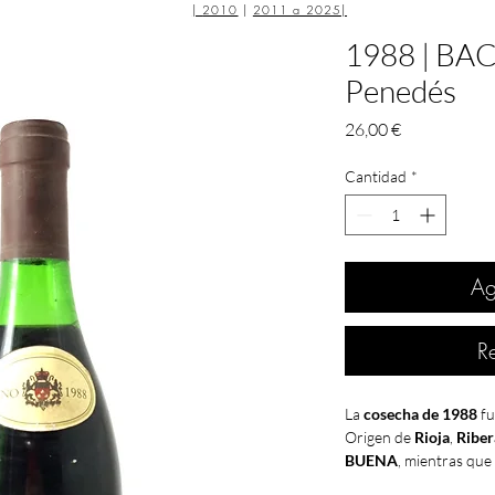
|
2010
|
2011 a 2025
|
1988 | BAC
Penedés
Precio
26,00 €
Cantidad
*
Ag
R
La
cosecha de 1988
fu
Origen de
Rioja
,
Riber
BUENA
, mientras que
Penedés
, y
Cariñena
l