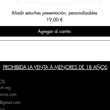
Añadir estuches presentación, personalizables
Precio
19,00 €
Agregar al carrito
PROHIBIDA LA VENTA A MENORES DE 18 AÑOS
OS
on.org
ricos.com
g@gmail.com