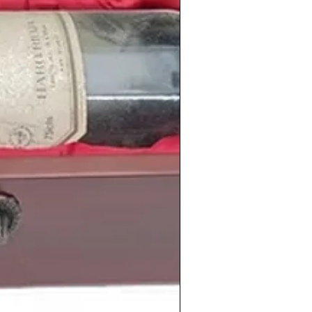
 los penaltis.
úsica donde triunfaban bandas de
n
,
Metálic
a e
Iron Maiden
, los cuales
quel
1988
en Pamplona.
aban cantantes como
Víctor Manuel
,
o Casal
o
Julio Iglesias
y grupos como
o de la Fila
que sacaba ese año
1988
su
sombrero
.
imiento
de personas tan conocidas como
evin Durant
, el futbolista argentino
Kun
hanna
, la actriz estadounidense
Emma
Adele
, el futbolista polaco
Robert
riz española
Ana de Armas
.
edes encontrar una amplia selección de
e 1988
de distintas nacionalidades,
fectamente conservados en nuestras
:
shistoricos.com/vinos-antiguos