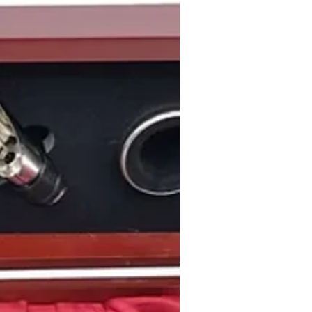
 algo vamos a recordar los españoles
a paralización que sufrió el país con la
las políticas económicas de
Felipe
ma laboral y el plan de empleo juvenil
e se conocieron como "contratos basura"
 de trabajadores y más de tres millones
ieron a sus tareas para manifestarse y
o con el gobierno.
ada en la Unión Europea seguia
ciertas legislaciones que nos llevó a
países europeos, en 1988
se prohibia el
spitales y en los transportes colectivos
.
rio podemos recordar el Premio Nadal de
o al escritor
Juan Pedro Aparicio
 límites del paraíso
, de temática urbana
dad natal León.
nuestro país, el
Real Madrid
ganaba su
va
, mientras que el equipo neerlandés
 por primera y única vez la
Champions