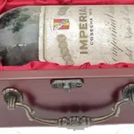
venciendo al Benfica en
Buenos años para la m
heavy como
Hallowee
dieron un concierto a
En la radio se escuch
Sting
,
Joe Cocker
,
Tin
Hombres G
o
El últim
LP;
Como la cabeza al 
1988
es el
año de nac
la estrella de la NBA
K
Agüero
, la cantante
Ri
Stone
, la cantante pop
Lewandowski
o la act
En nuestra tiendas pu
vinos de la cosecha d
regiones y
bodegas
per
tienda de vinos online
https://www.periodico