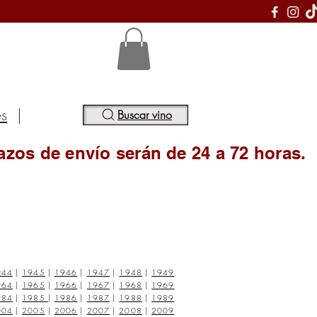
S
es
|
Buscar vino
azos de envío serán de 24 a 72 horas.
944
|
1945
|
1946
|
1947
|
1948
|
1949
964
|
1965
|
1966
|
1967
|
1968
|
1969
984
|
1985
|
1986
|
1987
|
1988
|
1989
004
|
2005
|
2006
|
2007
|
2008
|
2009