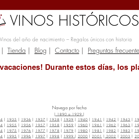
VINOS HISTÓRICO
Vinos del año de nacimiento – Regalos únicos con historia
|
Tienda
|
Blog
|
Contacto
|
Preguntas frecuent
vacaciones! Durante estos días, los pl
Navega por fecha
|
1890 a 1929
|
34
|
1935
|
1936
|
1937
|
1938
|
1939
|
1940
|
1941
|
1942
|
1943
|
1
54
|
1955
|
1956
|
1957
|
1958
|
1959
|
1960
|
1961
|
1962
|
1963
|
1
74
|
1975
|
1976
|
1977
|
1978
|
1979
|
1980
|
1981
|
1982
|
1983
|
1
94
|
1995
|
1996
|
1997
|
1998
|
1999
|
2000
|
2001
|
2002
|
2003
|
2