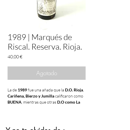
1989 | Marqués de
Riscal. Reserva. Rioja.
Precio
40,00 €
Agotado
La de
1989
fue una añada que la
D.O. Rioja
,
Cariñena, Bierzo y Jumilla
calificaron como
BUENA
, mientras que otras
D.O como La
Mancha y Penedés
la clasificaron como
MUY
BUENA.
En R
ibera del Duero y
Valdepeñas
1989
está calificado como
EXCELENTE
.