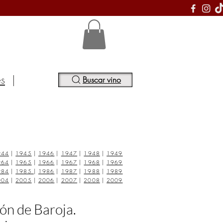
S
es
|
Buscar vino
944
|
1945
|
1946
|
1947
|
1948
|
1949
964
|
1965
|
1966
|
1967
|
1968
|
1969
984
|
1985
|
1986
|
1987
|
1988
|
1989
004
|
2005
|
2006
|
2007
|
2008
|
2009
ón de Baroja.