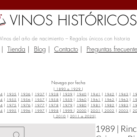
VINOS HISTÓRICO
Vinos del año de nacimiento – Regalos únicos con historia
|
Tienda
|
Blog
|
Contacto
|
Preguntas frecuent
Navega por fecha
|
1890 a 1929
|
34
|
1935
|
1936
|
1937
|
1938
|
1939
|
1940
|
1941
|
1942
|
1943
|
1
54
|
1955
|
1956
|
1957
|
1958
|
1959
|
1960
|
1961
|
1962
|
1963
|
1
74
|
1975
|
1976
|
1977
|
1978
|
1979
|
1980
|
1981
|
1982
|
1983
|
1
94
|
1995
|
1996
|
1997
|
1998
|
1999
|
2000
|
2001
|
2002
|
2003
|
2
|
2010
|
2011 a 2025
|
1989 | Rinc