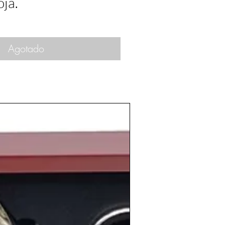
oja.
Agotado