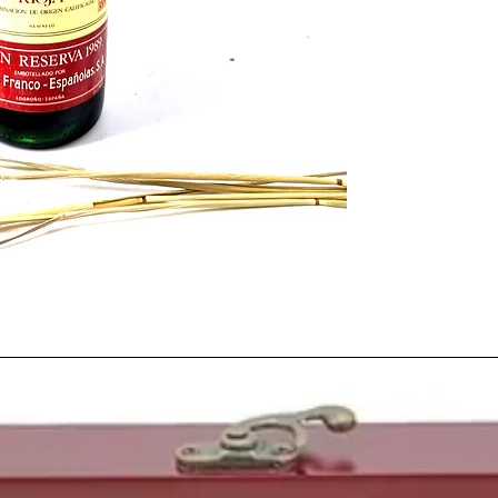
Vivíamos los últimos c
política vitícola expa
cuenta la petición real
vinícola de la Rioja
y a
nuevas hectáreas de
c
denominación de orige
temporada de aquel
1
había producido en la 
durante los años anter
En aquel ya lejano añ
proyectos vinícolas
en
fundación de Bodega
En
1989
el régimen co
y la Guerra Fría llegaba
Berlín
. De manera pací
de Belin derribó el Mur
Alemania, lo que conll
los años venideros.