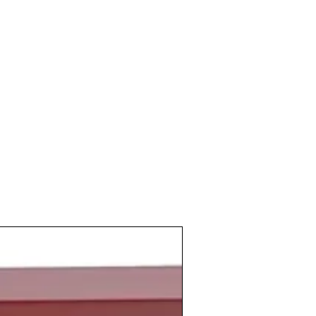
oletazos de los ochenta, tiempos de
nsiva
en los que al fin Bruselas tuvo en
izada en el año 1987 por la
industria
probó la adjudicación de más de 1000
ultivo de viñedo
para esta
n que comenzaron a plantarse en la
989
para cubrir el incremento que se
capacidad productiva de las
bodegas
iores.
o
1989
seguían naciendo nuevos
tre los que podemos destacar la
s Remírez de Ganuza
en
La Rioja
.
munista de la Unión Sovietica colapsaba
 a su fin con la
caída del Muro de
fica y sin derramar sangre la población
o y posibilitó la reunificación de
evaría grandes cambios en los países en