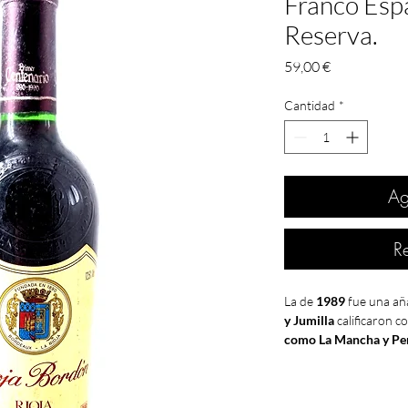
Franco Esp
Reserva.
Precio
59,00 €
Cantidad
*
Ag
R
La de
1989
fue una añ
y Jumilla
calificaron 
como La Mancha y P
BUENA.
En R
ibera de
calificado como
EXCEL