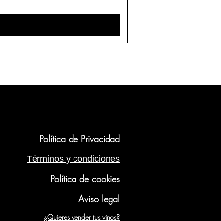
tante pop
Taylor Swift
, el futbolista
Jordi
Johnson
o la actriz española
Úrsula
 antiguos de la cosecha de 1989
les, perfectamente conservados en
os online
:
shistoricos.com/vinos-antiguos y
en 24-48 horas.
 y celebra o rememora cualquier
Política de Privacidad
Términos y condiciones
Política de cookies
Aviso legal
¿Quieres vender tus vinos?