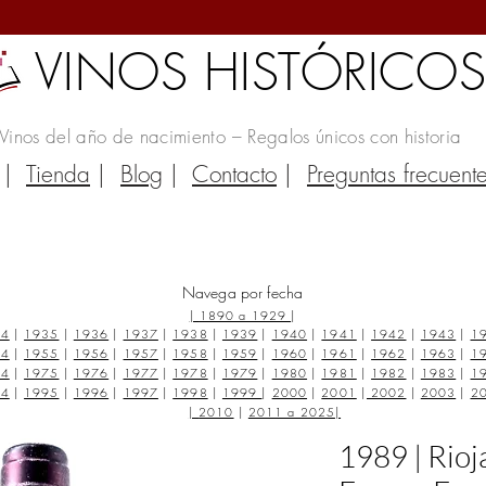
VINOS HISTÓRICO
Vinos del año de nacimiento – Regalos únicos con historia
|
Tienda
|
Blog
|
Contacto
|
Preguntas frecuent
Navega por fecha
|
1890 a 1929
|
34
|
1935
|
1936
|
1937
|
1938
|
1939
|
1940
|
1941
|
1942
|
1943
|
1
54
|
1955
|
1956
|
1957
|
1958
|
1959
|
1960
|
1961
|
1962
|
1963
|
1
74
|
1975
|
1976
|
1977
|
1978
|
1979
|
1980
|
1981
|
1982
|
1983
|
1
94
|
1995
|
1996
|
1997
|
1998
|
1999
|
2000
|
2001
|
2002
|
2003
|
2
|
2010
|
2011 a 2025
|
1989 | Rio