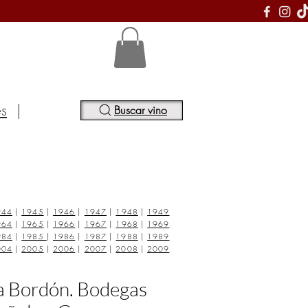
S
es
|
Buscar vino
944
|
1945
|
1946
|
1947
|
1948
|
1949
964
|
1965
|
1966
|
1967
|
1968
|
1969
984
|
1985
|
1986
|
1987
|
1988
|
1989
004
|
2005
|
2006
|
2007
|
2008
|
2009
ja Bordón. Bodegas