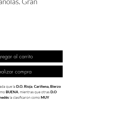
añolas. Gran
regar al carrito
ealizar compra
ada que la
D.O. Rioja
,
Cariñena, Bierzo
como
BUENA
, mientras que otras
D.O
enedés
la clasificaron como
MUY
l Duero y Valdepeñas
1989
está
ENTE
.