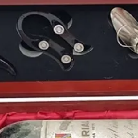
Mientras, en el panor
Mancha dimite como pr
Popular,
que cambia d
Popular
del que cogio 
Iribarne
y el
PSOE
obti
elecciones
renovando 
escaños y
Felipe Gonz
Además en aquel
198
creación de
tres nuevo
naciendo así
Tele 5, A
La afición merengue ru
Liga
del
Real Madrid
a
Santiago Bernabéu con 
Butragueño, Hugo Sán
Y en la máxima competi
Milán
conseguía con un
Europa.
Nuestro ciclista
Pedro
Perico Delgado, fue e