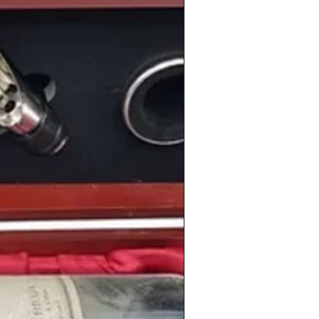
ama político español, Antonio Hernández
esidente del partido
Alianza
e nombre para pasar a llamarse
Partido
de nuevo las riendas
Manuel Fraga
ene la victoria en las
su anterior mayoría absoluta con 176
ález
a la cabeza.
9
el Consejo de Ministros concede la
s canales
privados de televisión,
ntena 3 y Canal Plus
.
gía con la vigesimocuarta
victoria de
l vencer al Espanyol en el estadio
un 3 a 0 gracias a los goles de
chez y Gordillo
.
ción futbolística europea el
AC
 decisivo 4 a 0 su tercera Copa de
 Delgado
, más conocido por su apodo
l vencedor de
La Vuelta a España
en su