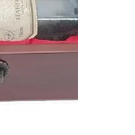
 que la competición francesa se le
uió un buen tercer puesto.
os diarios más importantes de la prensa
23 de octubre de 1989 se publica el
ario El Mundo
en Madrid fundado por
 venia de dirigir DIARIO 16.
l genial escritor
Camilo José Cela
es
emio Nobel de Literatura
gracias a su
l ser humano con obras literarias como
a de Pascual Duarte.
itos musicales como
Aquí no hay playa
ovio es un zombie de Alaska
y los
,
Voy a pasármelo
bien
de
Hombres G
,
o Veneno
, y canciones de
Los Nikis
y
antante
Chris Brown
, el actor británico
antante
Pablo Alborán
, el futbolista