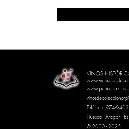
VINOS HISTÓRIC
www.vinosdecolecci
www.periodicoshisto
vinosdecoleccionor
Teléfono: 974-94
Huesca - Aragón - E
© 2000 - 2025