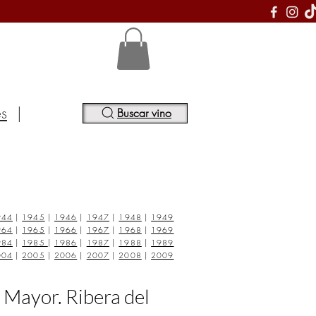
S
es
|
Buscar vino
944
|
1945
|
1946
|
1947
|
1948
|
1949
964
|
1965
|
1966
|
1967
|
1968
|
1969
984
|
1985
|
1986
|
1987
|
1988
|
1989
004
|
2005
|
2006
|
2007
|
2008
|
2009
 Mayor. Ribera del