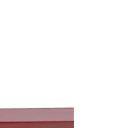
lebraciones especiales o como
regalo del
o
1989
seguían naciendo nuevos
tre los que podemos destacar la
s Remírez de Ganuza
en
La Rioja
.
munista de la Unión Sovietica colapsaba
 a su fin con la
caída del Muro de
fica y sin derramar sangre la población
o y posibilitó la reunificación de
evaría grandes cambios en los países en
ama político español, Antonio Hernández
esidente del partido
Alianza
e nombre para pasar a llamarse
Partido
de nuevo las riendas
Manuel Fraga
ene la victoria en las
su anterior mayoría absoluta con 176
ález
a la cabeza.