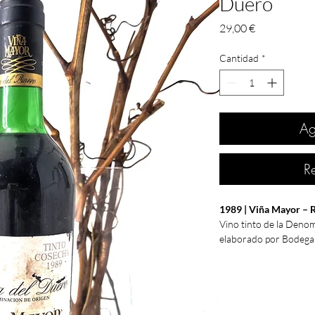
Duero
Precio
29,00 €
Cantidad
*
Ag
R
1989 | Viña Mayor – 
Vino tinto de la Deno
elaborado por Bodegas
Procedente de uvas
Te
vinos de la Ribera del 
estructura, carácter y
Tras más de tres décad
presenta como una piez