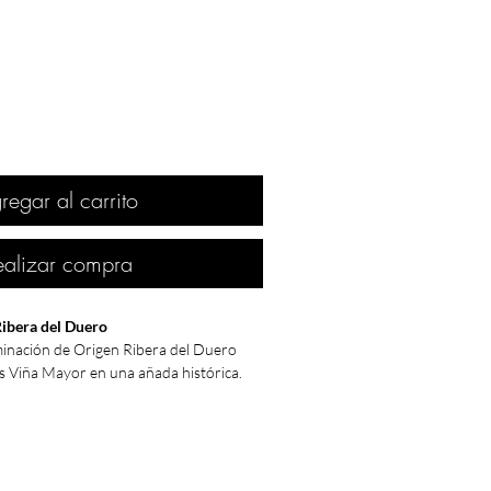
regar al carrito
ealizar compra
Ribera del Duero
minación de Origen Ribera del Duero
 Viña Mayor en una añada histórica.
mpranillo
, refleja el estilo clásico de los
Duero de finales de los años 80, con
 capacidad de guarda.
as de evolución en botella, este vino se
a de colección, ideal para
amantes del