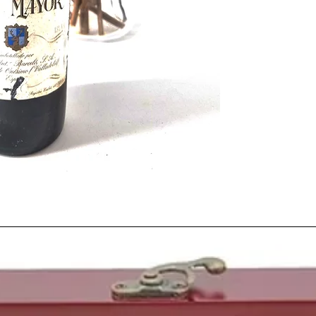
vino antiguo
, para ce
año de nacimiento
.
En aquel ya lejano añ
proyectos vinícolas
en
fundación de Bodega
En
1989
el régimen co
y la Guerra Fría llegaba
Berlín
. De manera pací
de Belin derribó el Mur
Alemania, lo que conll
los años venideros.
Mientras, en el panor
Mancha dimite como pr
Popular,
que cambia d
Popular
del que cogio 
Iribarne
y el
PSOE
obti
elecciones
renovando 
escaños y
Felipe Gonz