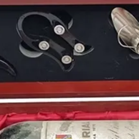
Además en aquel
198
creación de
tres nuevo
naciendo así
Tele 5, A
La afición merengue ru
Liga
del
Real Madrid
a
Santiago Bernabéu con 
Butragueño, Hugo Sán
Y en la máxima competi
Milán
conseguía con un
Europa.
Nuestro ciclista
Pedro
Perico Delgado, fue e
44. ª edición, mientras
resistió aunque consig
Este año nace uno de l
nacional española. El 
primer número del di