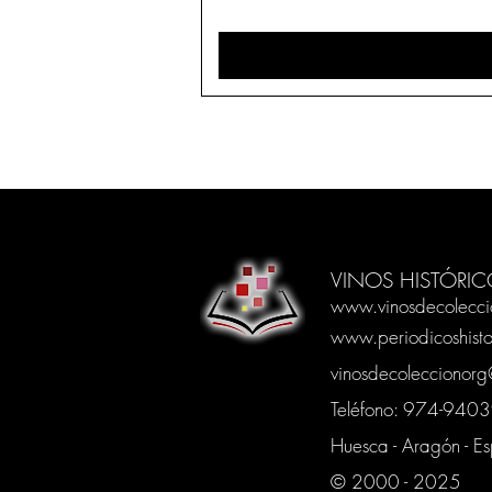
VINOS HISTÓRIC
www.vinosdecolecci
www.periodicoshisto
vinosdecoleccionor
Teléfono: 974-94
Huesca - Aragón - E
© 2000 - 2025