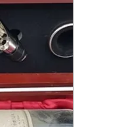
9
el Consejo de Ministros concede la
s canales
privados de televisión,
ntena 3 y Canal Plus
.
gía con la vigesimocuarta
victoria de
l vencer al Espanyol en el estadio
un 3 a 0 gracias a los goles de
chez y Gordillo
.
ción futbolística europea el
AC
 decisivo 4 a 0 su tercera Copa de
 Delgado
, más conocido por su apodo
l vencedor de
La Vuelta a España
en su
 que la competición francesa se le
uió un buen tercer puesto.
os diarios más importantes de la prensa
23 de octubre de 1989 se publica el
ario El Mundo
en Madrid fundado por