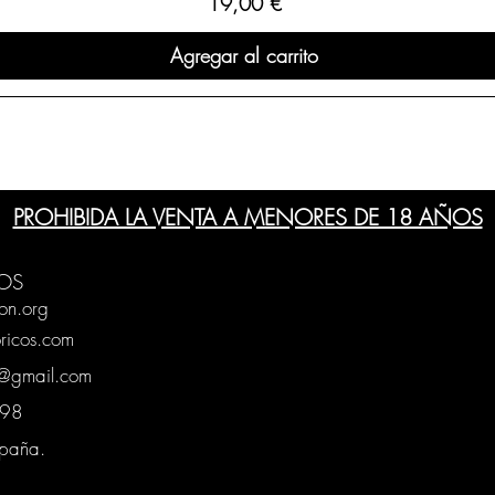
Precio
19,00 €
Agregar al carrito
PROHIBIDA LA VENTA A MENORES DE 18 AÑOS
OS
on.org
ricos.com
g@gmail.com
0398
spaña.