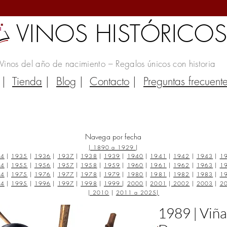
VINOS HISTÓRICO
Vinos del año de nacimiento – Regalos únicos con historia
|
Tienda
|
Blog
|
Contacto
|
Preguntas frecuent
Navega por fecha
|
1890 a 1929
|
34
|
1935
|
1936
|
1937
|
1938
|
1939
|
1940
|
1941
|
1942
|
1943
|
1
54
|
1955
|
1956
|
1957
|
1958
|
1959
|
1960
|
1961
|
1962
|
1963
|
1
74
|
1975
|
1976
|
1977
|
1978
|
1979
|
1980
|
1981
|
1982
|
1983
|
1
94
|
1995
|
1996
|
1997
|
1998
|
1999
|
2000
|
2001
|
2002
|
2003
|
2
|
2010
|
2011 a 2025
|
1989 | Viña