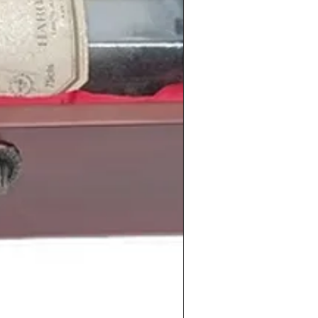
 venia de dirigir DIARIO 16.
l genial escritor
Camilo José Cela
es
emio Nobel de Literatura
gracias a su
l ser humano con obras literarias como
a de Pascual Duarte.
itos musicales como
Aquí no hay playa
ovio es un zombie de Alaska
y los
,
Voy a pasármelo
bien
de
Hombres G
,
o Veneno
, y canciones de
Los Nikis
y
antante
Chris Brown
, el actor británico
antante
Pablo Alborán
, el futbolista
tante pop
Taylor Swift
, el futbolista
Jordi
Johnson
o la actriz española
Úrsula
 y celebra o rememora cualquier