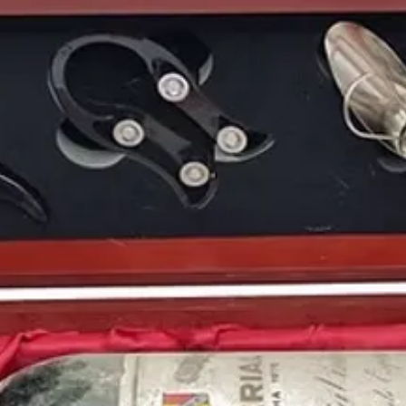
Puedes encontrar una a
cosecha de 1991
y otr
online
:
https://www.pe
Periódicos históricos