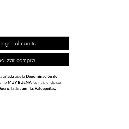
regar al carrito
ealizar compra
a añada
que la
Denominación de
 como
MUY BUENA
, coincidiendo con
Duero
, la de
Jumilla, Valdepeñas,
n duda está entre las mejores añadas de
a vinos del
Penedés
y
La Mancha
sólo" como
BUENA
.
ón de
prestigiosas bodegas
como
Alión
ate (Somontano)
y
D.O.Q. Priorat
o la