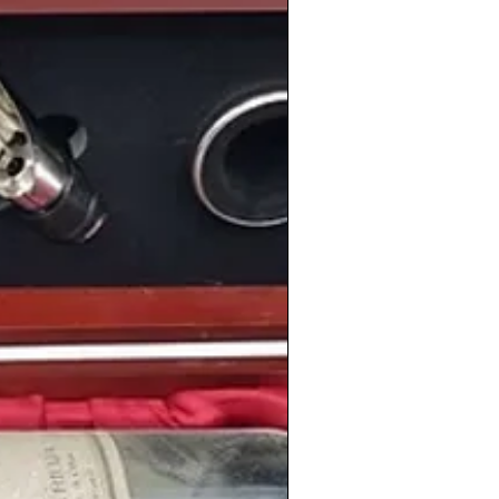
mplia selección de vinos de la
as añadas en nuestra
tienda de vinos
riodicoshistoricos.com/shop
. La tienda de los
coleccionistas de vino.