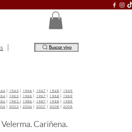
S
es
|
Buscar vino
944
|
1945
|
1946
|
1947
|
1948
|
1949
964
|
1965
|
1966
|
1967
|
1968
|
1969
984
|
1985
|
1986
|
1987
|
1988
|
1989
004
|
2005
|
2006
|
2007
|
2008
|
2009
 Velerma. Cariñena.