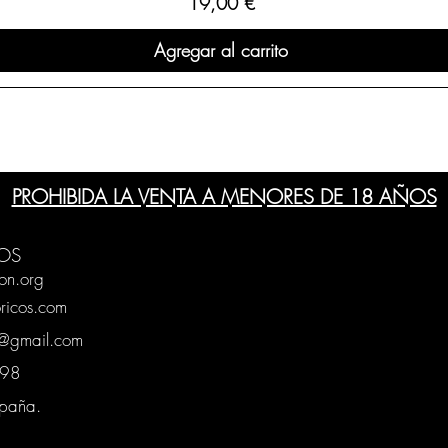
Precio
19,00 €
Agregar al carrito
PROHIBIDA LA VENTA A MENORES DE 18 AÑOS
OS
on.org
ricos.com
g@gmail.com
0398
spaña.