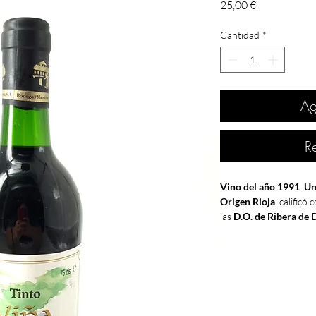
Precio
25,00 €
Cantidad
*
Ag
R
Vino del año 1991
.
Un
Origen Rioja
, calificó
las
D.O. de Ribera de 
Cariñena y Bierzo
. Si
la década. Aunque par
1991
está calificada "
Fue el año de fundaci
(Ribera del Duero)
,
En