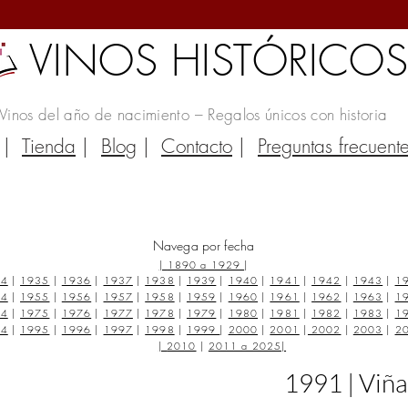
VINOS HISTÓRICO
Vinos del año de nacimiento – Regalos únicos con historia
|
Tienda
|
Blog
|
Contacto
|
Preguntas frecuent
Navega por fecha
|
1890 a 1929
|
34
|
1935
|
1936
|
1937
|
1938
|
1939
|
1940
|
1941
|
1942
|
1943
|
1
54
|
1955
|
1956
|
1957
|
1958
|
1959
|
1960
|
1961
|
1962
|
1963
|
1
74
|
1975
|
1976
|
1977
|
1978
|
1979
|
1980
|
1981
|
1982
|
1983
|
1
94
|
1995
|
1996
|
1997
|
1998
|
1999
|
2000
|
2001
|
2002
|
2003
|
2
|
2010
|
2011 a 2025
|
1991 | Viña