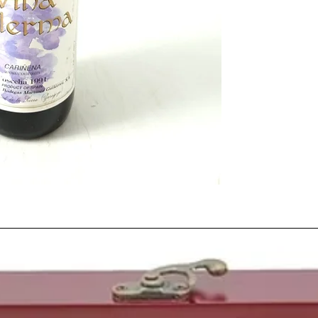
primera añada que sal
y también el año en el
Domecq González fue 
Decanter
.
Fue también el año de 
independecia de los Pa
Kadajstan, Uzbekistan.
la disolución de la Uni
se produjo la renuncia 
del mástil principal de
y se reemplazó por la 
Rusia
1991
es también el
año
conocidas como la actr
One Direction
Louis 
piloto español de moto
O'Brian
, el cantante
E
James Rodríguez
, el 
futbolista del Atletic