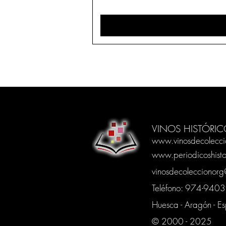
VINOS HISTÓRIC
www.vinosdecolecci
www.periodicoshisto
vinosdecoleccionor
Teléfono: 974-94
Huesca - Aragón - E
© 2000 - 2025