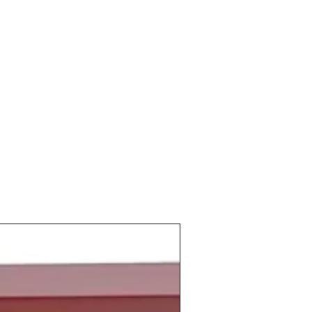
ió al mercado de
Pago de Carraovejas
 que el bodeguero jerezano José Ignacio
"Hombre del Año" por la
revista
la desapareción de la URSS, el año de la
ises Balticos, Ucrania, Georgia, Armenia,
.. El 8 de diciembre de 1991 se anuncia
ón Soviética, el 25 de diciembre de 1991
televisada de Mijaíl Gorbachov; se arrió
l Kremlin la bandera de la Unión Soviética
bandera de la República Federativa de
 de nacimiento
de personas tan
iz
Ingrid García-Jonsson
, el cantante de
Tomlinson
, el rapero
Travis Scott
, el
ciclismo
Pol Espargaró
, el actor
Dylan
d Sheeran
, el futbolista colombiano
actor español
Jaime Lorente
o el
o de Madrid
Antoine Griezmann
.