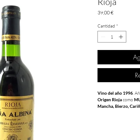
Rioja
Precio
39,00 €
Cantidad
*
Ag
R
Vino del año 1996
. Añ
Origen Rioja
como
MU
Mancha, Bierzo, Cariñ
D.O.
Ribera del Duer
La del
1996
se trata d
España como en el rest
vinícolas
de europeas 