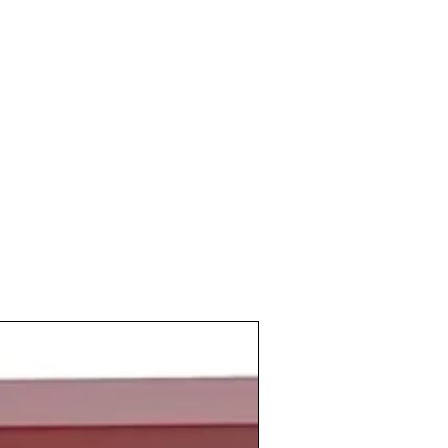
 verano caluroso y ligeramente lluvioso,
final del otoño de
as.
etrasó, algunos
bodegueros
se
 a que las
uvas
se pudrieran debido a
 mes de octubre. Solo a los
vinicultores
ndo ese miedo les sonrió la suerte ya
o del otoño fue seco y se consiguieron
emas en su recolección.
eron abundantes y a su tiempo en casi
 lo contrario a lo que había sido el año
ón llegó a doblarse en cantidad respecto
ominación de Origen Rioja
consiguió
echa
hasta la fecha con más de 3
.
sé María Aznar ganaba las elecciones y
Atlético de Madrid
. Los
españoles
del verano
María
de
Ricky Martin
y