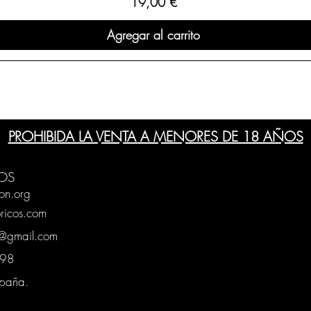
Precio
19,00 €
Agregar al carrito
PROHIBIDA LA VENTA A MENORES DE 18 AÑOS
OS
on.org
ricos.com
g@gmail.com
0398
spaña.