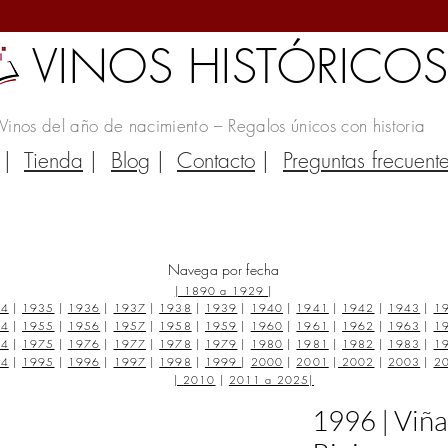
VINOS HISTÓRICO
Vinos del año de nacimiento – Regalos únicos con historia
|
Tienda
|
Blog
|
Contacto
|
Preguntas frecuent
Navega por fecha
|
1890 a 1929
|
34
|
1935
|
1936
|
1937
|
1938
|
1939
|
1940
|
1941
|
1942
|
1943
|
1
54
|
1955
|
1956
|
1957
|
1958
|
1959
|
1960
|
1961
|
1962
|
1963
|
1
74
|
1975
|
1976
|
1977
|
1978
|
1979
|
1980
|
1981
|
1982
|
1983
|
1
94
|
1995
|
1996
|
1997
|
1998
|
1999
|
2000
|
2001
|
2002
|
2003
|
2
|
2010
|
2011 a 2025
|
1996 | Viña