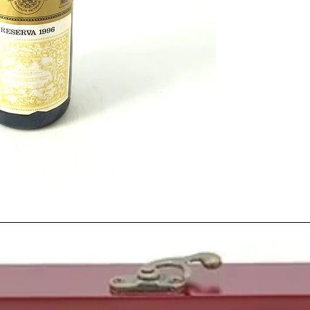
inusualmente largo. Un
coronado con un largo 
temperaturas magnífic
Como la
vendimia
se r
adelantaron por temor
las posibles lluvias del
que esperaron controla
que finalmente el inici
buenas
uvas
sin probl
Las precipitaciones fu
toda la peninsula, todo
anterior y la producci
al año anterior. La
Den
este año su mayor
cos
millones de hectolitros
Fue
1996
el
año
que Jo
el
año
del
doblete del 
bailábamos la canción 