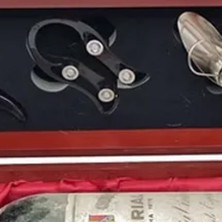
veíamos expectantes l
1996
fue es el
año de 
conoces como el actor
argentino
Duki
, la ac
Bella Hadid
, el futbol
Peep
, el actor estado
francés
Lucas Hernán
En nuestra tienda pue
principalmente español
añada
de los siglos XX 