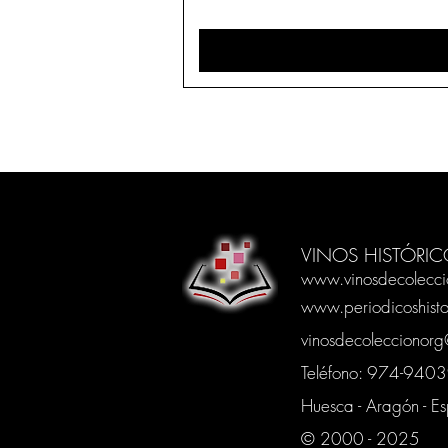
VINOS HISTÓRIC
www.vinosdecolecci
www.periodicoshisto
vinosdecoleccionor
Teléfono: 974-94
Huesca - Aragón - E
© 2000 - 2025