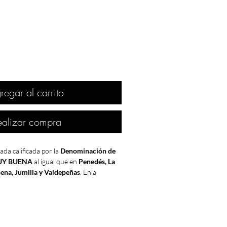
regar al carrito
ealizar compra
ada calificada por la
Denominación de
Y BUENA
al igual que en
Penedés, La
ena, Jumilla y Valdepeñas
. Enla
o
fue
EXCELENTE
.
e una
cosecha muy especial
tanto en
o de Europa. En gran parte de las
zonas
el proceso vegetativo del
viñedo
fue