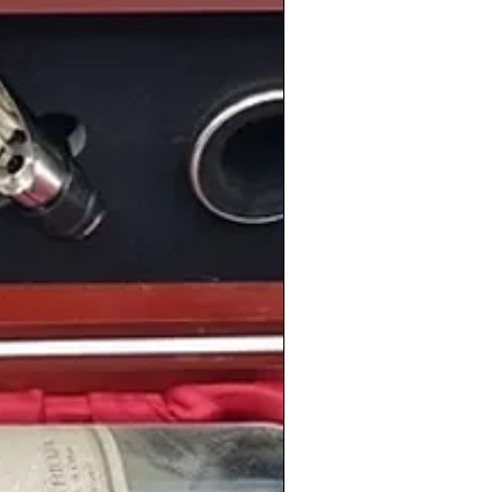
os
Juegos Olimpicos de Atlanta
.
nacimiento
personalidades que seguro
 británico
Tom Holland
, el rapero
triz estadounidense
Zendaya
, la modelo
ista español
Marco Asensio
, el rapero
Lil
unidense
Noah Centineo
o el futbolista
dez
.
des
comprar vinos antiguos
,
es, del
año 1996
o de cualquier otra
y XXI.