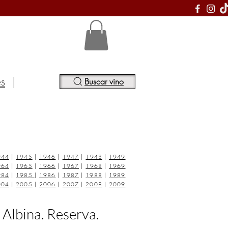
S
es
|
Buscar vino
944
|
1945
|
1946
|
1947
|
1948
|
1949
964
|
1965
|
1966
|
1967
|
1968
|
1969
984
|
1985
|
1986
|
1987
|
1988
|
1989
004
|
2005
|
2006
|
2007
|
2008
|
2009
 Albina. Reserva.