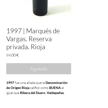
1997 | Marqués de
Vargas. Reserva
privada. Rioja
Precio
69,00 €
Agotado
1997
fue una añada que la
Denominación
de Origen Rioja
calificó como
BUENA
al
igual que
Ribera del Duero
,
Valdepeñas
,
Jumilla
y
Bierzo
. Fue
MUY BUENA
en
Penedés
y
La Mancha
y
REGULAR
en
Cariñena
.