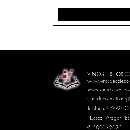
VINOS HISTÓRIC
www.vinosdecolecci
www.periodicoshisto
vinosdecoleccionor
Teléfono: 974-94
Huesca - Aragón - E
© 2000 - 2025