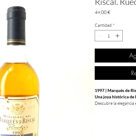
Riscal. Rue
Precio
49,00 €
Cantidad
*
Ag
R
1997 | Marqués de Ris
Una joya histórica de
Descubre la elegancia 
elaborado por la mític
representa la longevida
mejores varietales de 
cosecha mítica tras dé