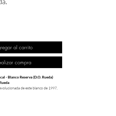
da.
regar al carrito
ealizar compra
cal - Blanco Reserva (D.O. Rueda)
 Rueda
evolucionada de este blanco de 1997,
a bodega Marqués de Riscal. Este vino
d y el potencial de guarda de los
la zona, conservando la esencia de una
cadas de reposo.