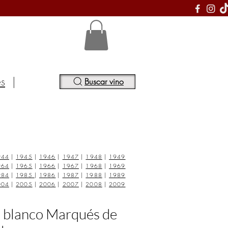
S
es
|
Buscar vino
944
|
1945
|
1946
|
1947
|
1948
|
1949
964
|
1965
|
1966
|
1967
|
1968
|
1969
984
|
1985
|
1986
|
1987
|
1988
|
1989
004
|
2005
|
2006
|
2007
|
2008
|
2009
o blanco Marqués de