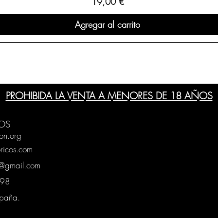
Precio
19,00 €
Agregar al carrito
PROHIBIDA LA VENTA A MENORES DE 18 AÑOS
OS
on.org
ricos.com
g@gmail.com
0398
spaña.