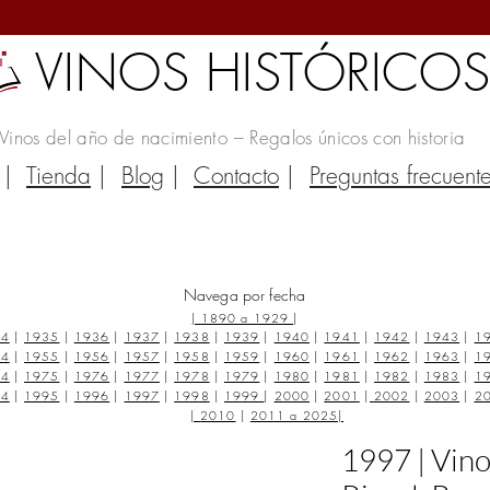
VINOS HISTÓRICO
Vinos del año de nacimiento – Regalos únicos con historia
|
Tienda
|
Blog
|
Contacto
|
Preguntas frecuent
Navega por fecha
|
1890 a 1929
|
34
|
1935
|
1936
|
1937
|
1938
|
1939
|
1940
|
1941
|
1942
|
1943
|
1
54
|
1955
|
1956
|
1957
|
1958
|
1959
|
1960
|
1961
|
1962
|
1963
|
1
74
|
1975
|
1976
|
1977
|
1978
|
1979
|
1980
|
1981
|
1982
|
1983
|
1
94
|
1995
|
1996
|
1997
|
1998
|
1999
|
2000
|
2001
|
2002
|
2003
|
2
|
2010
|
2011 a 2025
|
1997 | Vin