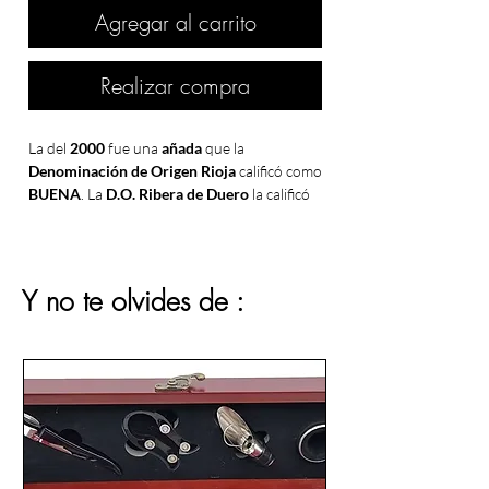
Agregar al carrito
Realizar compra
La del
2000
fue una
añada
que la
Denominación de Origen Rioja
calificó como
BUENA
. La
D.O. Ribera de Duero
la calificó
como
MUY BUENA
, coincidiendo con otras
importantes
Denominaciones de Origen
españolas
como
Penedés, Valdepeñas,
Cariñena, La Mancha, Bierzo y Jumilla
.
Y no te olvides de :
El
año 2000
fue un
año
muy interesante
para la
producción de vino
, ya que fue un
año en el que se produjeron algunos
vinos
excepcionales
. Los vinos de ese
año
son
muy valorados por los conocedores del
vino
y los
coleccionistas
de todo el mundo.