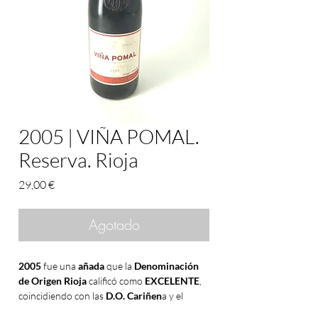
2005 | VIÑA POMAL.
Reserva. Rioja
Precio
29,00 €
Agotado
2005
fue una
añada
que la
Denominación
de Origen
Rioja
calificó como
EXCELENTE
,
coincidiendo con las
D.O. Cariñen
a y el
Bierzo
. Por otro lado, las
D.O. Jumilla
,