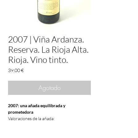
2007 | Viña Ardanza.
Reserva. La Rioja Alta.
Rioja. Vino tinto.
Precio
39,00 €
Agotado
2007: una añada equilibrada y
prometedora
Valoraciones de la añada:
El
2007
fue un año de notable calidad en los
viñedos españoles.
La
Denominación de Origen Rioja
la calificó