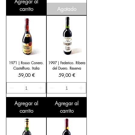
Agregar al
carrito
Agotado
1971 | Rosso Conero.
1997 | Federico. Ribera
Castelfiura. Italia
del Duero. Reserva
Precio
Precio
59,00 €
59,00 €
Agregar al
Agregar al
carrito
carrito