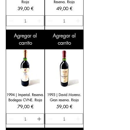
Rioja
Reserva. Rioja
Precio
Precio
39,00 €
49,00 €
Agregar al
Agregar al
carrito
carrito
1994 | Imperial. Reserva.
1993 | David Moreno.
Bodegas CVNE. Rioja
Gran reserva. Rioja
Precio
Precio
79,00 €
59,00 €