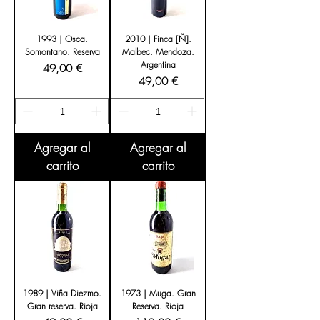
1993 | Osca.
2010 | Finca [Ñ].
Somontano. Reserva
Malbec. Mendoza.
Argentina
Precio
49,00 €
Precio
49,00 €
Agregar al
Agregar al
carrito
carrito
1989 | Viña Diezmo.
1973 | Muga. Gran
Gran reserva. Rioja
Reserva. Rioja