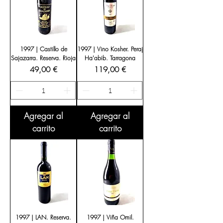
1997 | Castillo de
1997 | Vino Kosher. Peraj
Sajazarra. Reserva. Rioja
Ha'abib. Tarragona
Precio
Precio
49,00 €
119,00 €
Agregar al
Agregar al
carrito
carrito
1997 | LAN. Reserva.
1997 | Viña Omil.