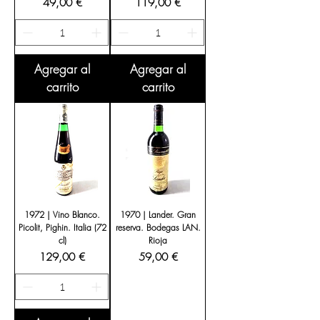
Precio
Precio
49,00 €
119,00 €
Agregar al
Agregar al
carrito
carrito
1972 | Vino Blanco.
1970 | Lander. Gran
Picolit, Pighin. Italia (72
reserva. Bodegas LAN.
cl)
Rioja
Precio
Precio
129,00 €
59,00 €