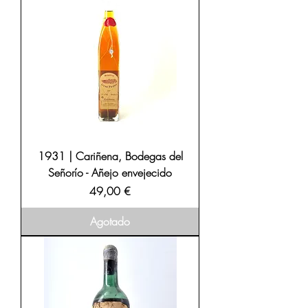
1931 | Cariñena, Bodegas del
Señorío - Añejo envejecido
Precio
49,00 €
Agotado