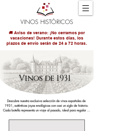
VINOS HISTÓRICOS
🚚 Aviso de verano: ¡No cerramos por
vacaciones! Durante estos días, los
plazos de envío serán de 24 a 72 horas.
Vinos de 1931
Descubre nuestra exclusiva selección de vinos españoles de 
1931, auténticas joyas enológicas con casi un siglo de historia. 
Cada botella representa un viaje al pasado, ideal para regalar en 
aniversarios, celebraciones especiales o como pieza de 
colección.

El año 1931 marcó un momento clave en la historia de España: el 
inicio de la Segunda República. Conservar un vino de este año es 