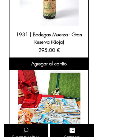
1931 | Bodegas Muerza - Gran
Reserva (Rioja)
Precio
295,00 €
Agregar al carrito
Busca tus vinos
Contacto