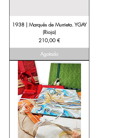
1938 | Marqués de Murrieta. YGAY
(Rioja)
Precio
210,00 €
Agotado