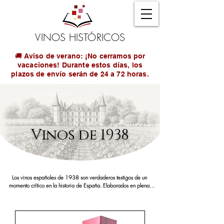
VINOS HISTÓRICOS
🚚 Aviso de verano: ¡No cerramos por
vacaciones! Durante estos días, los
plazos de envío serán de 24 a 72 horas.
Vinos de 1938
Los vinos españoles de 1938 son verdaderos testigos de un 
momento crítico en la historia de España. Elaborados en plena 
Guerra Civil, en un país dividido y con muchas bodegas 
paralizadas o destruidas, estas botellas son extremadamente 
escasas y cargadas de simbolismo. Su existencia representa la 
perseverancia de algunos viticultores que, incluso en medio del 