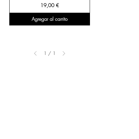
Precio
19,00 €
Agregar al carrito
1
/
1