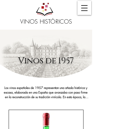
VINOS HISTÓRICOS
Vinos de 1957
Los vinos españoles de 1957 representan una añada histórica y 
escasa, elaborada en una España que avanzaba con paso firme 
en la reconstrucción de su tradición vinícola. En esta época, las 
bodegas combinaban la sabiduría heredada con un renovado 
impulso por la calidad, dando lugar a vinos con gran capacidad 
de envejecimiento. Hoy en día, una botella de vino de 1957 es 
un tesoro para coleccionistas y amantes del vino antiguo, perfecta 
para regalar en aniversarios, cumpleaños o como detalle 
conmemorativo cargado de significado.
