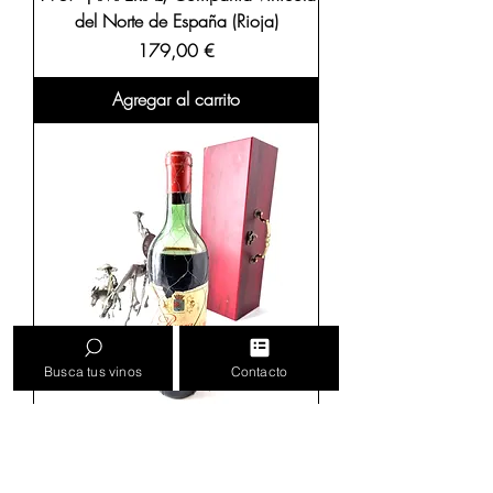
del Norte de España (Rioja)
Precio
179,00 €
Agregar al carrito
Busca tus vinos
Contacto
1957 | Royal. Bodegas Franco
Españolas - Reserva. Rioja