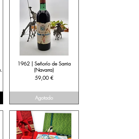
1962 | Señorío de Sarria
.
(Navarra)
Precio
59,00 €
Agotado