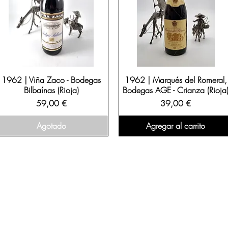
1962 | Viña Zaco - Bodegas
1962 | Marqués del Romeral,
Bilbaínas (Rioja)
Bodegas AGE - Crianza (Rioja
Precio
Precio
59,00 €
39,00 €
Agotado
Agregar al carrito