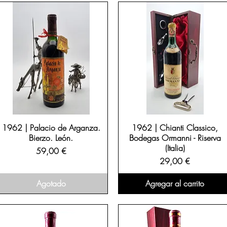
1962 | Palacio de Arganza.
1962 | Chianti Classico,
Bierzo. León.
Bodegas Ormanni - Riserva
(Italia)
Precio
59,00 €
Precio
29,00 €
Agotado
Agregar al carrito