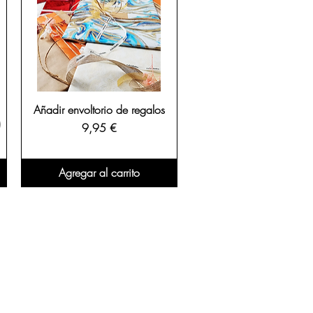
Añadir envoltorio de regalos
)
Precio
9,95 €
Agregar al carrito