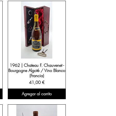
1962 | Chateau F. Chauvenet -
Bourgogne Algoté / Vino Blanco
(Francia)
Precio
41,00 €
Agregar al carrito