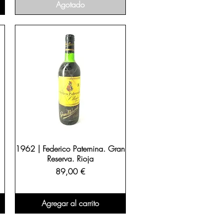
Agotado
1962 | Federico Paternina. Gran
Reserva. Rioja
Precio
89,00 €
Agregar al carrito