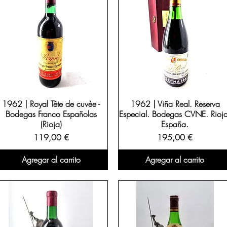
1962 | Royal Tête de cuvèe -
1962 | Viña Real. Reserva
Bodegas Franco Españolas
Especial. Bodegas CVNE. Rioja
(Rioja)
España.
Precio
Precio
119,00 €
195,00 €
Agregar al carrito
Agregar al carrito