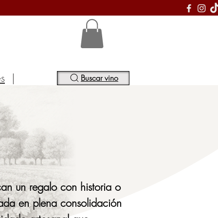
S
es
|
Buscar vino
n un regalo con historia o 
da en plena consolidación 