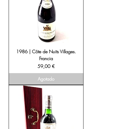
1986 | Côte de Nuits Villages.
Francia
Precio
59,00 €
Agotado