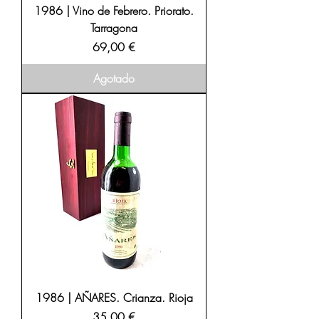
1986 | Vino de Febrero. Priorato.
Tarragona
Precio
69,00 €
Agotado
1986 | AÑARES. Crianza. Rioja
Precio
35,00 €