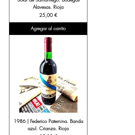
Alavesas. Rioja
Precio
25,00 €
Agregar al carrito
1986 | Federico Paternina. Banda
azul. Crianza. Rioja