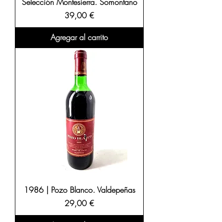
Selección Montesierra. Somontano
Precio
39,00 €
Agregar al carrito
1986 | Pozo Blanco. Valdepeñas
Precio
29,00 €