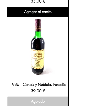
Precio
35,00 €
Agregar al carrito
1986 | Canals y Nubiola. Penedés
Precio
39,00 €
Agotado