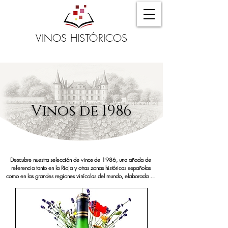
VINOS HISTÓRICOS
Vinos de 1986
Descubre nuestra selección de vinos de 1986, una añada de 
referencia tanto en la Rioja y otras zonas históricas españolas 
como en las grandes regiones vinícolas del mundo, elaborada en 
un momento clave para la modernización del sector, coincidiendo 
con la entrada de España en la Comunidad Económica Europea. 
Estas botellas combinan el oficio artesanal de siempre con los 
primeros pasos hacia una viticultura más técnica, y hoy son muy 
apreciadas por coleccionistas gracias a su equilibrio y capacidad 
de guarda.
