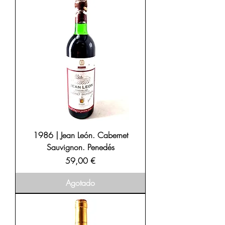
1986 | Jean León. Cabernet
Sauvignon. Penedés
Precio
59,00 €
Agotado