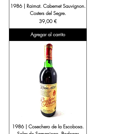
1986 | Raimat. Cabernet Sauvignon.
Costers del Segre.
Precio
39,00 €
Agregar al carrito
1986 | Cosechero de la Escobosa.
Solar de Samaniego. Bodegas