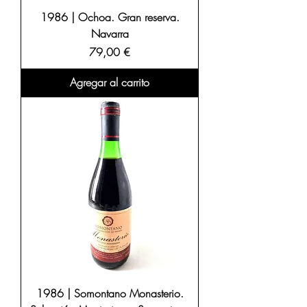
1986 | Ochoa. Gran reserva.
Navarra
Precio
79,00 €
Agregar al carrito
1986 | Somontano Monasterio.