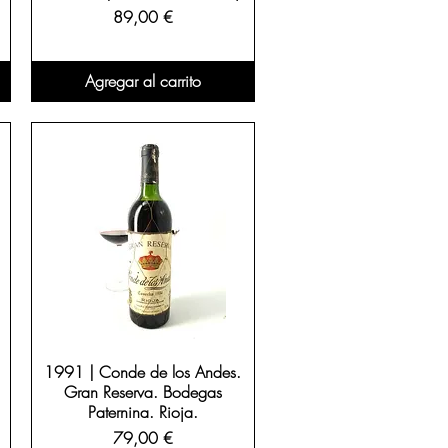
Precio
89,00 €
Agregar al carrito
1991 | Conde de los Andes.
Gran Reserva. Bodegas
Paternina. Rioja.
Precio
79,00 €