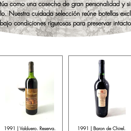
úa como una cosecha de gran personalidad y singu
siglo. Nuestra cuidada selección reúne botellas ex
bajo condiciones rigurosas para preservar intacto 
cebidas para enriquecer las cavas más exigentes, 
 obsequio de la más alta distinción. Una garantía
experiencia en el mecenazgo y custodia del pat
1991 | Valduero. Reserva.
1991 | Baron de Chirel.