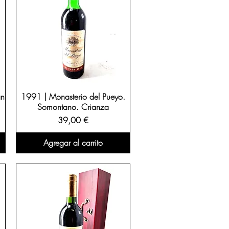
an
1991 | Monasterio del Pueyo.
Somontano. Crianza
Precio
39,00 €
Agregar al carrito