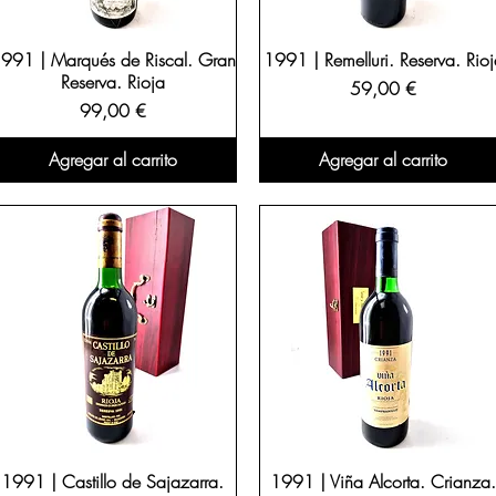
991 | Marqués de Riscal. Gran
1991 | Remelluri. Reserva. Rioj
Reserva. Rioja
Precio
59,00 €
Precio
99,00 €
Agregar al carrito
Agregar al carrito
1991 | Castillo de Sajazarra.
1991 | Viña Alcorta. Crianza