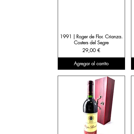
1991 | Roger de Flor. Crianza.
Costers del Segre
Precio
29,00 €
Agregar al carrito