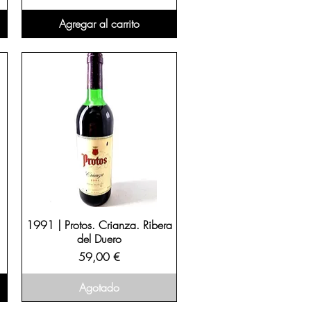
Agregar al carrito
1991 | Protos. Crianza. Ribera
del Duero
Precio
59,00 €
Agotado