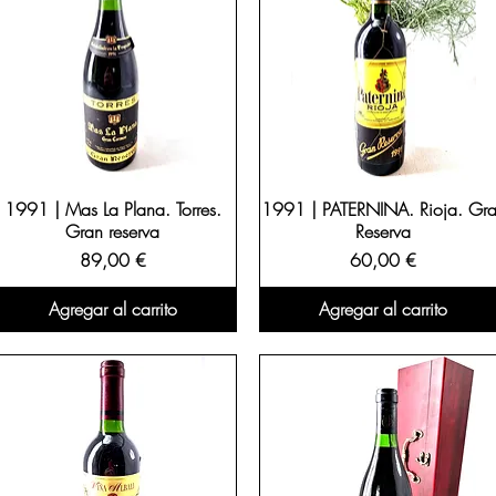
1991 | Mas La Plana. Torres.
1991 | PATERNINA. Rioja. Gr
Gran reserva
Reserva
Precio
Precio
89,00 €
60,00 €
Agregar al carrito
Agregar al carrito