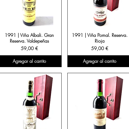
1991 | Viña Albali. Gran
1991 | Viña Pomal. Reserva.
Reserva. Valdepeñas
Rioja
Precio
Precio
59,00 €
59,00 €
Agregar al carrito
Agregar al carrito