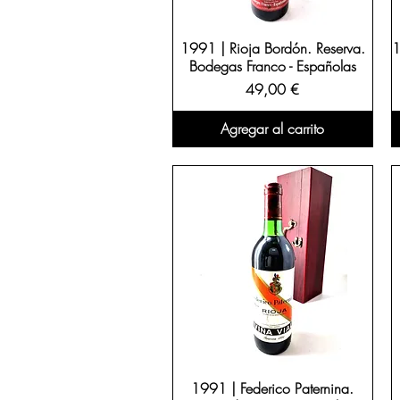
1991 | Rioja Bordón. Reserva.
1
Bodegas Franco - Españolas
Precio
49,00 €
Agregar al carrito
1991 | Federico Paternina.