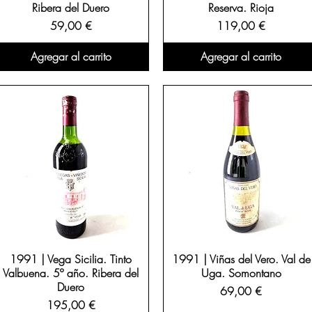
Ribera del Duero
Reserva. Rioja
Precio
Precio
59,00 €
119,00 €
Agregar al carrito
Agregar al carrito
1991 | Vega Sicilia. Tinto
1991 | Viñas del Vero. Val de
Valbuena. 5º año. Ribera del
Uga. Somontano
Duero
Precio
69,00 €
Precio
195,00 €