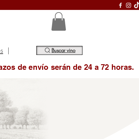
S
es
|
Buscar vino
azos de envío serán de 24 a 72 horas.