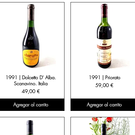
1991 | Dolcetto D' Alba.
1991 | Priorato
Scanavino. Italia
Precio
59,00 €
Precio
49,00 €
Agregar al carrito
Agregar al carrito