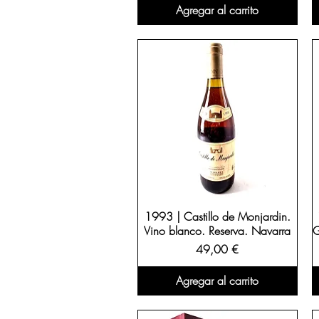
Agregar al carrito
1993 | Castillo de Monjardin.
Vino blanco. Reserva. Navarra
G
Precio
49,00 €
Agregar al carrito