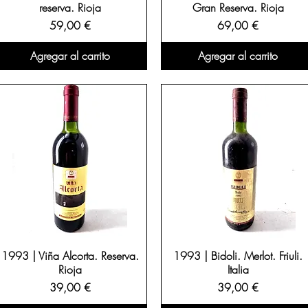
reserva. Rioja
Gran Reserva. Rioja
 y con un final largo y persistente. Estas botell
Precio
Precio
59,00 €
69,00 €
el vino antiguo que valoran la historia en cada c
Agregar al carrito
Agregar al carrito
regalar o coleccionar, esta añada ofrece una ex
alma.
1993 | Viña Alcorta. Reserva.
1993 | Bidoli. Merlot. Friuli.
Rioja
Italia
Precio
Precio
39,00 €
39,00 €