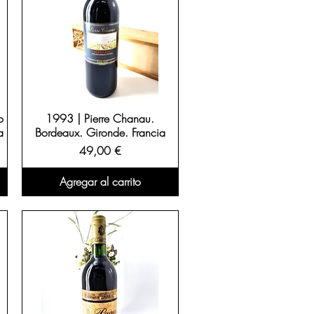
o
1993 | Pierre Chanau.
a
Bordeaux. Gironde. Francia
Precio
49,00 €
Agregar al carrito