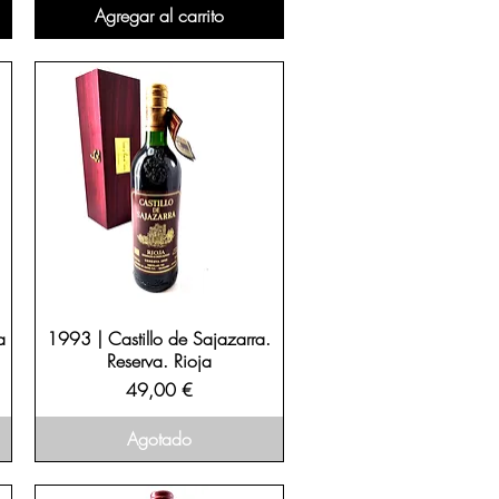
Agregar al carrito
a
1993 | Castillo de Sajazarra.
Reserva. Rioja
Precio
49,00 €
Agotado