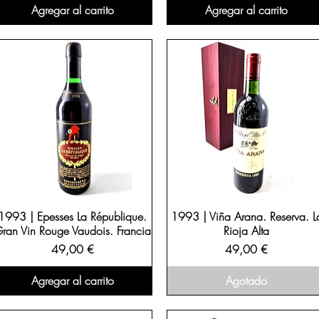
Agregar al carrito
Agregar al carrito
1993 | Epesses La République.
1993 | Viña Arana. Reserva. L
ran Vin Rouge Vaudois. Francia
Rioja Alta
Precio
Precio
49,00 €
49,00 €
Agregar al carrito
Agotado