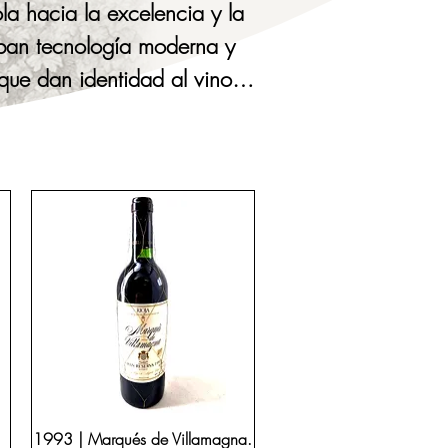
la hacia la excelencia y la 
ban tecnología moderna y 
que dan identidad al vino 
 de historia, siendo un 
 fechas especiales.

ada y elegante. Aromas a 
ombinan con una textura 
leccionistas y amantes del 
ado. Si estás buscando un 
periencia inolvidable con 
y refinada. Destacan los 
aves, acompañados de una 
1993 | Marqués de Villamagna.