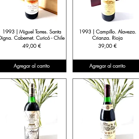
1993 | Miguel Torres. Santa
1993 | Campillo. Alaveza.
Digna. Cabernet. Curicó - Chile
Crianza. Rioja
Precio
Precio
49,00 €
39,00 €
Agregar al carrito
Agregar al carrito