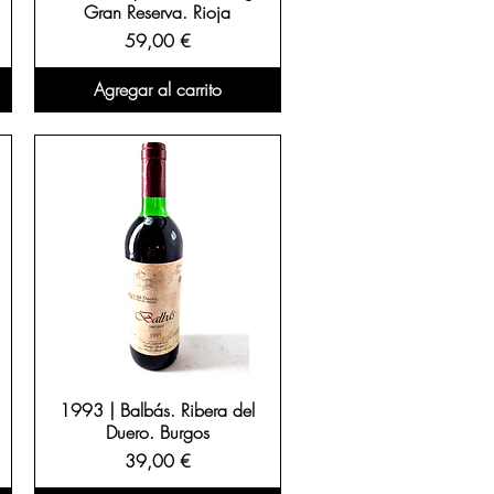
Gran Reserva. Rioja
as son muy apreciadas por 
Precio
59,00 €
opa. Si estás buscando un 
Agregar al carrito
periencia auténtica y con 
1993 | Balbás. Ribera del
Duero. Burgos
Precio
39,00 €