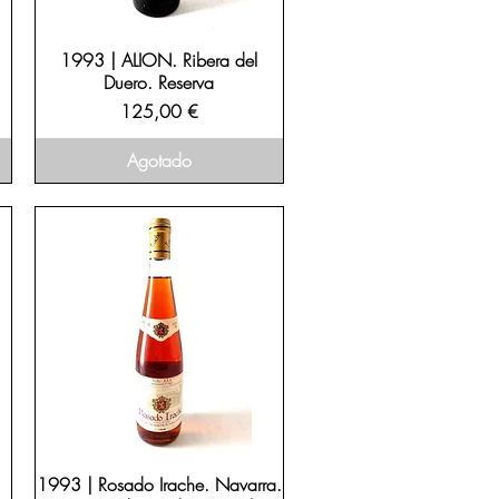
1993 | ALION. Ribera del
Duero. Reserva
Precio
125,00 €
Agotado
1993 | Rosado Irache. Navarra.