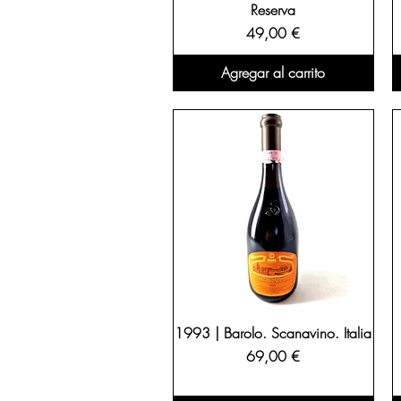
Reserva
boca redonda, estructurada
Precio
49,00 €
coleccionistas y amantes d
Agregar al carrito
vino antiguo de 1992 para 
1993 | Barolo. Scanavino. Italia
Precio
69,00 €