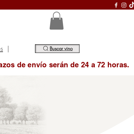
S
es
|
Buscar vino
azos de envío serán de 24 a 72 horas.