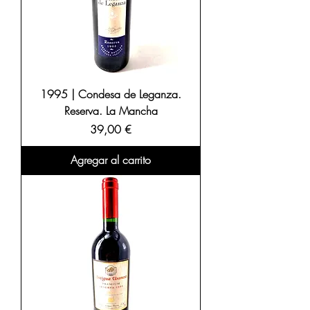
1995 | Condesa de Leganza.
Reserva. La Mancha
Precio
39,00 €
Agregar al carrito