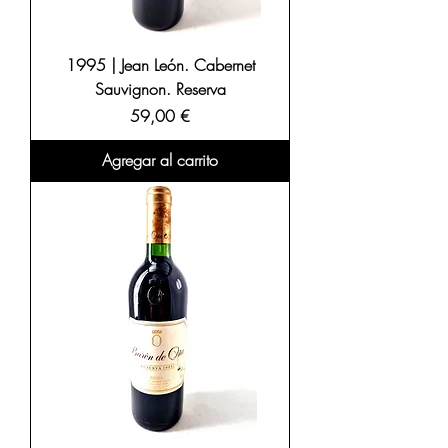
1995 | Jean León. Cabernet
Sauvignon. Reserva
Precio
59,00 €
Agregar al carrito