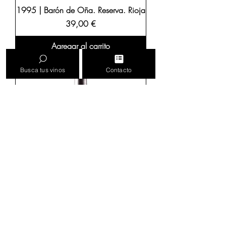
1995 | Barón de Oña. Reserva. Rioja
Precio
39,00 €
Agregar al carrito
Busca tus vinos
Contacto
1995 | Gran Feudo. Viñas Viejas.
Reserva. Julián Chivite. Navarra