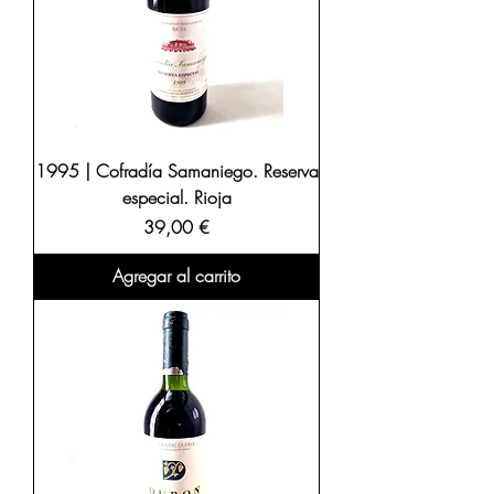
1995 | Cofradía Samaniego. Reserva
especial. Rioja
Precio
39,00 €
Agregar al carrito