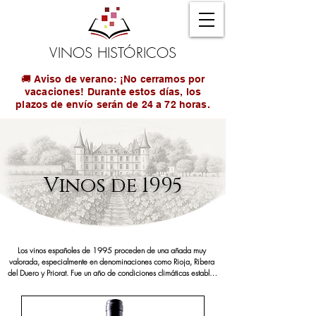
VINOS HISTÓRICOS
🚚 Aviso de verano: ¡No cerramos por
vacaciones! Durante estos días, los
plazos de envío serán de 24 a 72 horas.
Vinos de 1995
Los vinos españoles de 1995 proceden de una añada muy 
valorada, especialmente en denominaciones como Rioja, Ribera 
del Duero y Priorat. Fue un año de condiciones climáticas estables 
y óptimas para el viñedo, lo que permitió elaborar vinos de 
excelente estructura, equilibrio y potencial de envejecimiento. Un 
vino de 1995 es una opción perfecta para celebrar 29 años de 