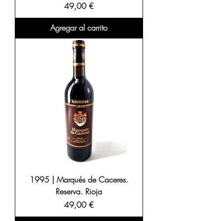
Precio
49,00 €
Agregar al carrito
1995 | Marqués de Caceres.
Reserva. Rioja
Precio
49,00 €