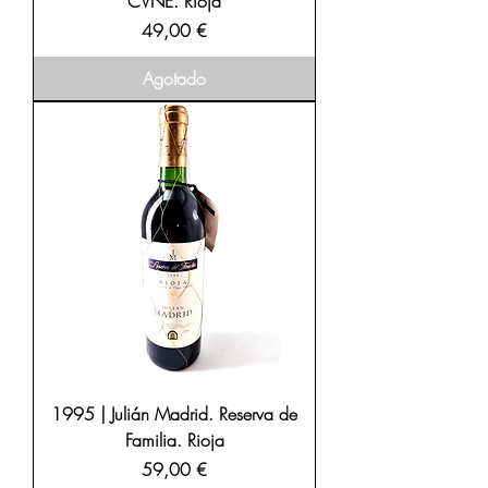
CVNE. Rioja
Precio
49,00 €
Agotado
1995 | Julián Madrid. Reserva de
Familia. Rioja
Precio
59,00 €