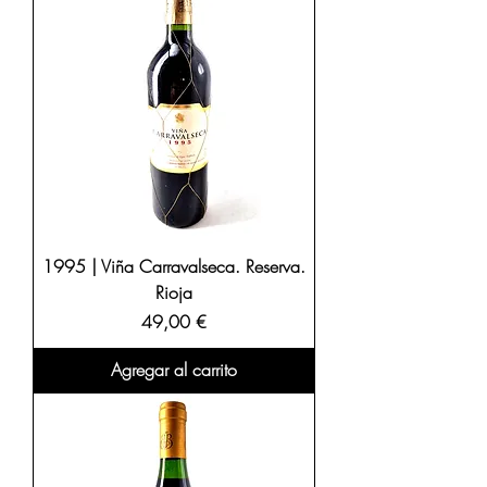
1995 | Viña Carravalseca. Reserva.
Rioja
Precio
49,00 €
Agregar al carrito