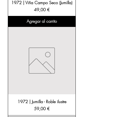
1972 | Viña Campo Seco (Jumilla)
Precio
49,00 €
Agregar al carrito
1972 | Jumilla - Roble ilustre
Precio
59,00 €