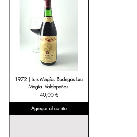
1972 | Luis Megía. Bodegas Luis
Megía. Valdepeñas.
Precio
40,00 €
Agregar al carrito