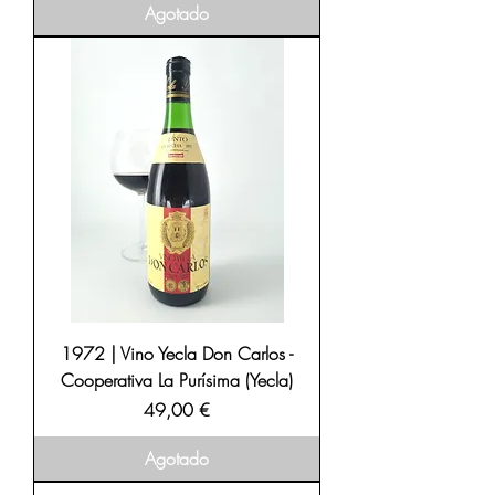
Agotado
1972 | Vino Yecla Don Carlos -
Cooperativa La Purísima (Yecla)
Precio
49,00 €
Agotado