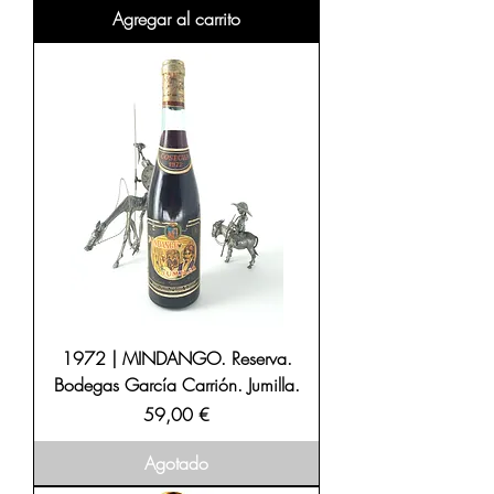
Agregar al carrito
1972 | MINDANGO. Reserva.
Bodegas García Carrión. Jumilla.
Precio
59,00 €
Agotado