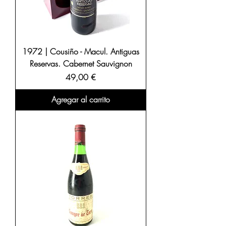
1972 | Cousiño - Macul. Antiguas
Reservas. Cabernet Sauvignon
Precio
49,00 €
Agregar al carrito