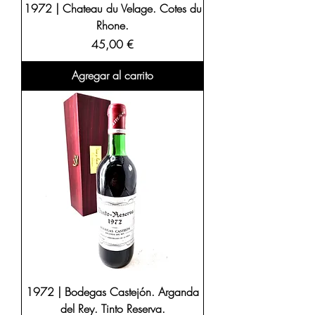
1972 | Chateau du Velage. Cotes du
Rhone.
Precio
45,00 €
Agregar al carrito
1972 | Bodegas Castejón. Arganda
del Rey. Tinto Reserva.