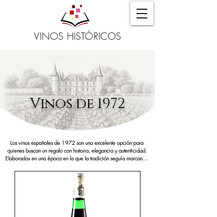
VINOS HISTÓRICOS
Vinos de 1972
Los vinos españoles de 1972 son una excelente opción para 
quienes buscan un regalo con historia, elegancia y autenticidad. 
Elaborados en una época en la que la tradición seguía marcando 
el ritmo en muchas bodegas españolas, estos vinos han sabido 
envejecer con carácter y dignidad. Un vino de 1972 es perfecto 
para celebrar 52 años de vida, bodas, aniversarios o cualquier 
ocasión especial con un detalle exclusivo que transmite emociones 
y memoria.

En copa, los vinos de 1972 en España ofrecen una evolución 