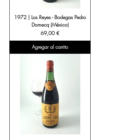
1972 | Los Reyes - Bodegas Pedro
Domecq (México)
Precio
69,00 €
Agregar al carrito