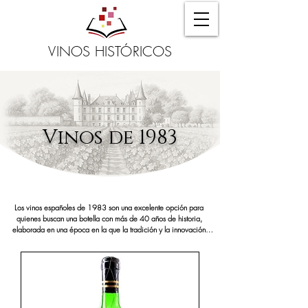
VINOS HISTÓRICOS
Vinos de 1983
Los vinos españoles de 1983 son una excelente opción para 
quienes buscan una botella con más de 40 años de historia, 
elaborada en una época en la que la tradición y la innovación 
comenzaban a convivir en las bodegas españolas. Esta añada 
destaca por su autenticidad y carácter, y se ha convertido en una 
elección muy valorada para regalos de cumpleaños, aniversarios 
y celebraciones especiales. Un vino de 1983 es perfecto para 
quienes desean brindar con una pieza de historia embotellada.

En cata, los vinos de 1983 en España presentan una evolución 