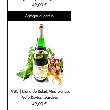
Precio
49,00 €
Agregar al carrito
1983 | Blanc de Belart. Vino blanco.
Pedro Rovira. Gasdesa
Precio
49,00 €