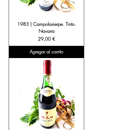
1983 | Campolasierpe. Tinto.
Navarra
Precio
29,00 €
Agregar al carrito