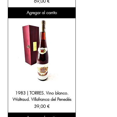
Precio
69,00 €
Agregar al carrito
1983 | TORRES. Vino blanco.
Waltraud. Villafranca del Penedés
Precio
39,00 €