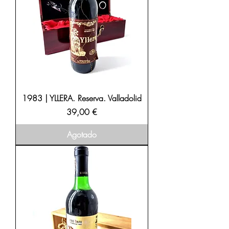
1983 | YLLERA. Reserva. Valladolid
Precio
39,00 €
Agotado