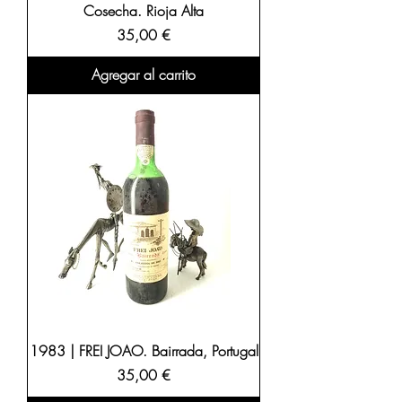
Cosecha. Rioja Alta
Precio
35,00 €
Agregar al carrito
1983 | FREI JOAO. Bairrada, Portugal
Precio
35,00 €