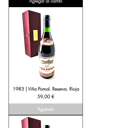
Agregar al carrito
1983 | Viña Pomal. Reserva. Rioja
Precio
59,00 €
Agotado