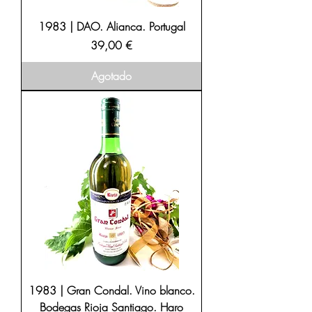
1983 | DAO. Alianca. Portugal
Precio
39,00 €
Agotado
1983 | Gran Condal. Vino blanco.
Bodegas Rioja Santiago. Haro