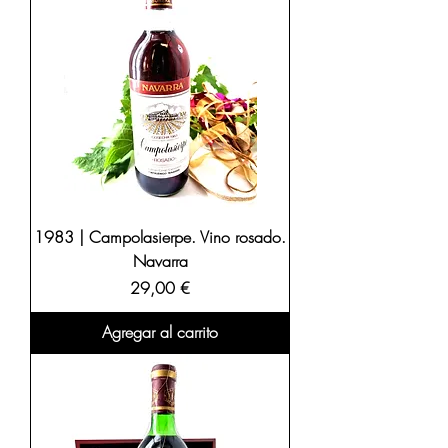
1983 | Campolasierpe. Vino rosado.
Navarra
Precio
29,00 €
Agregar al carrito