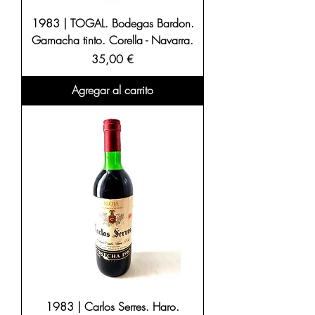
1983 | TOGAL. Bodegas Bardon.
Garnacha tinto. Corella - Navarra.
Precio
35,00 €
Agregar al carrito
1983 | Carlos Serres. Haro.