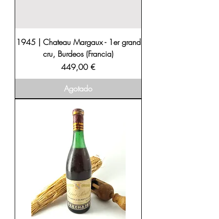
1945 | Chateau Margaux - 1er grand
cru, Burdeos (Francia)
Precio
449,00 €
Agotado