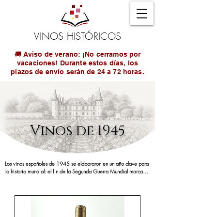
VINOS HISTÓRICOS
🚚 Aviso de verano: ¡No cerramos por
vacaciones! Durante estos días, los
plazos de envío serán de 24 a 72 horas.
Vinos de 1945
Los vinos españoles de 1945 se elaboraron en un año clave para 
la historia mundial: el fin de la Segunda Guerra Mundial marcaba 
un nuevo rumbo en Europa, mientras que en España se mantenía 
el régimen  en un entorno aún austero. Aun así, algunas bodegas 
lograron mantener la tradición vinícola, dando lugar a 
producciones muy limitadas. Estas botellas, cargadas de historia y 
simbolismo, representan la perseverancia del vino español incluso 