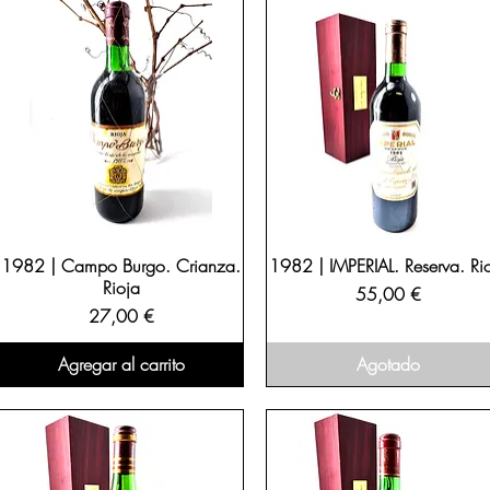
1982 | Campo Burgo. Crianza.
1982 | IMPERIAL. Reserva. Ri
Rioja
Precio
55,00 €
Precio
27,00 €
Agregar al carrito
Agotado