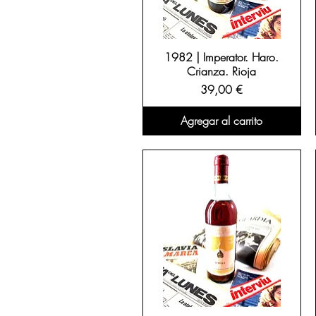
1982 | Imperator. Haro.
Crianza. Rioja
Precio
39,00 €
Agregar al carrito