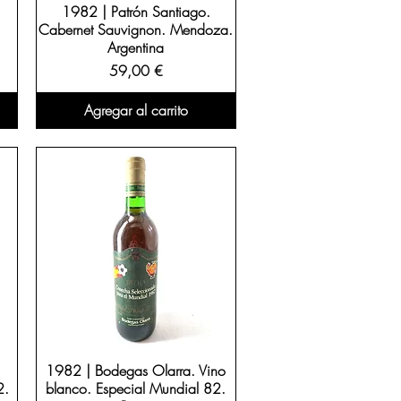
1982 | Patrón Santiago.
Cabernet Sauvignon. Mendoza.
Argentina
Precio
59,00 €
Agregar al carrito
1982 | Bodegas Olarra. Vino
2.
blanco. Especial Mundial 82.