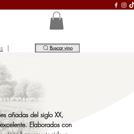
S
es
|
Buscar vino
s añadas del siglo XX, 
excelente. Elaborados con 