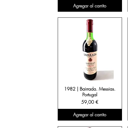
Agregar al carrito
1982 | Bairrada. Messias.
Portugal
Precio
59,00 €
Agregar al carrito