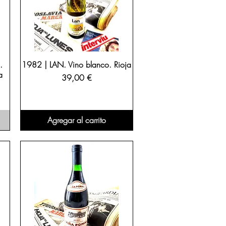
.
1982 | LAN. Vino blanco. Rioja
a
Precio
39,00 €
Agregar al carrito