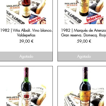
1982 | Viña Albali. Vino blanco.
1982 | Marqués de Arienzo
Valdepeñas
Gran reserva. Domecq. Rioj
Precio
Precio
39,00 €
59,00 €
Agotado
Agotado