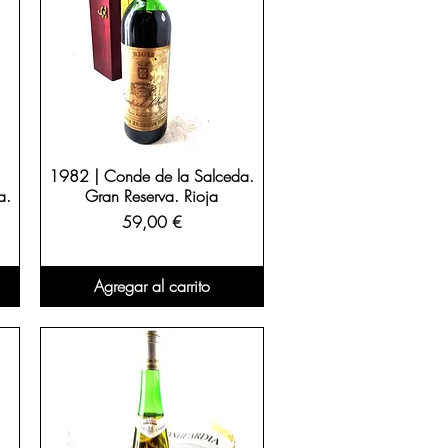
1982 | Conde de la Salceda.
a.
Gran Reserva. Rioja
Precio
59,00 €
Agregar al carrito