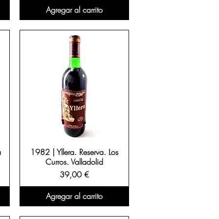
Agregar al carrito
a
1982 | Yllera. Reserva. Los
Curros. Valladolid
Precio
39,00 €
Agregar al carrito