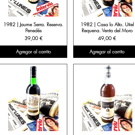
1982 | Jaume Serra. Reserva.
1982 | Casa lo Alto. Utiel
Penedés
Requena. Venta del Moro
Precio
Precio
39,00 €
49,00 €
Agregar al carrito
Agregar al carrito