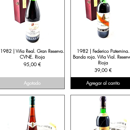
1982 | Viña Real. Gran Reserva.
1982 | Federico Paternina.
CVNE. Rioja
Banda roja. Viña Vial. Reserv
Rioja
Precio
95,00 €
Precio
39,00 €
Agotado
Agregar al carrito