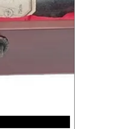
nvenidos
de
Miguel Rios
,
La casa del
es
,
No me vuelvo a enamorar
de
Julio
!
de
Leño
.
imiento
del cantante español
David
iguel Ángel Silvestre
, la actriz
 Hathaway
, el futbolista brasileño
Kaká
,
 María Manzanares
, el portero
o la cantante española
Malú
.
información de los
vinos
de
tros años en
www.periodicoshistoricos.com/blog