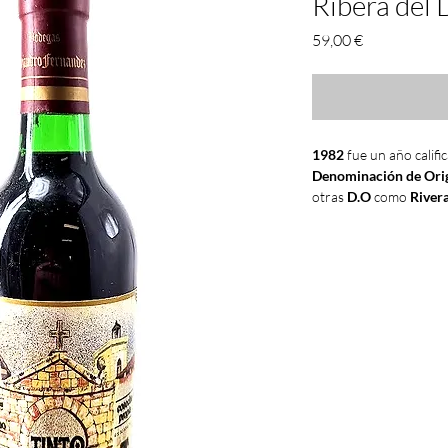
Ribera del
Precio
59,00 €
1982
fue un año calif
Denominación de Orig
otras
D.O
como
River
clasificaron como
MUY
como
BUENA
. De las
existen calificación de
todavía sus
consejos 
oficialmente como
D.O
Como venía siendo ya 
las
bodegas
y
coopera
vez se podía apreciar
la
viña
y
mejores práct
excelente
clima
de ese