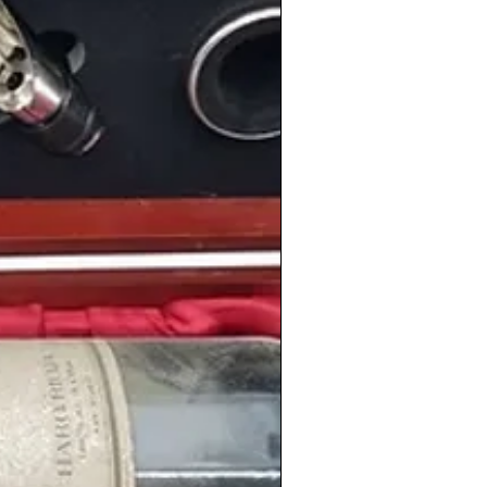
 de las series más recordadas de
,
Verano azul
. Las aventuras
anquete
y compañía fueron vistas por
us sucesivos episodios.Y por otro
sentaba el concurso
Un,dos,tres...
 programa con una de las
mayores
a de la televisión
de nuestro país.
 toda
España
se estrenaba
E.T.: El
cula de
Steven Spielberg
, que rompió los
 se convirtió en un
clásico del mundo
cultura popular
.
llenaban sus agendas con actuaciones y
s que este año se dio el
primer
ing Stones en Madrid
.
onaron éxitos que aún recordamos
Michael Jackson
,
Bailando
de
Alaska y
lé en una