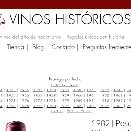
VINOS HISTÓRICO
Vinos del año de nacimiento – Regalos únicos con historia
|
Tienda
|
Blog
|
Contacto
|
Preguntas frecuent
Navega por fecha
|
1890 a 1929
|
34
|
1935
|
1936
|
1937
|
1938
|
1939
|
1940
|
1941
|
1942
|
1943
|
1
54
|
1955
|
1956
|
1957
|
1958
|
1959
|
1960
|
1961
|
1962
|
1963
|
1
74
|
1975
|
1976
|
1977
|
1978
|
1979
|
1980
|
1981
|
1982
|
1983
|
1
94
|
1995
|
1996
|
1997
|
1998
|
1999
|
2000
|
2001
|
2002
|
2003
|
2
|
2010
|
2011 a 2025
|
1982 | Pesq