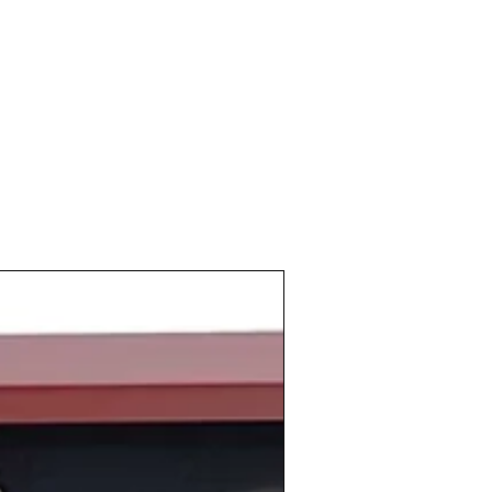
os entre las
5 mejores añadas del siglo
mplo a la
bodega
Vinícola de Castilla
, la
da en el año 1976, no comenzó a
competidores hasta este año
1982
en el
mentar la superficie de sus
viñedos
y al
 accionistas que modernizaron y
lemente la
producción
gracias a
n
tecnología vinícola
.
ño 1982
en
España
lo primero que se
 el
Mundial de Fútbol
celebrado en
amos a
Naranjito
, la
imagen oficial del
icial que fue cantado por
Plácido
fitrión del evento no dejó el mejor
ección
fue
eliminada en la segunda fase
lamó
como la
selección campeona.
o
Leopoldo Calvo Sotelo
presentó
sidente
de UCD
y proponía a Landelino