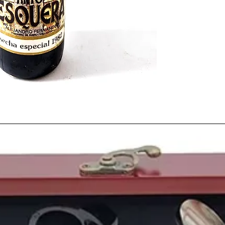
1982
estén considerad
XX
.
Podemos poner de eje
cual aunque fue funda
diferenciarse de sus 
cual dio un salto al au
ser comprada por unos
mejoraron considerab
grandes inversiones e
Pero si hablamos del
a
nos viene a la mente es
nuestro país. Record
Mundial
y el himno of
Domingo
.
Aunque
España
era an
recuerdo ya que la
sel
grupos
e
Italia
se proc
En el panorama polític
su
dimisión como pre