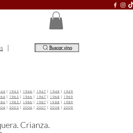
S
es
|
Buscar vino
944
|
1945
|
1946
|
1947
|
1948
|
1949
964
|
1965
|
1966
|
1967
|
1968
|
1969
984
|
1985
|
1986
|
1987
|
1988
|
1989
004
|
2005
|
2006
|
2007
|
2008
|
2009
uera. Crianza.