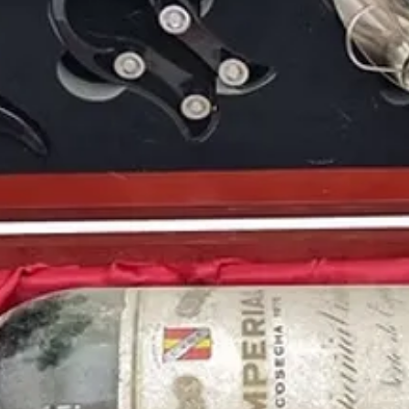
Lavilla como sucesor.
En
1982
triunfaba una
la
televisión española
de
Pancho
,
Piraña
,
Ch
toda
España
durante s
lado
Mayra Gómez
pre
responda otra vez
, un
audiencia de la histori
En las salas de cine de
extraterrestre
, la pelí
números en taquillas y
cinematográfico y la 
Las
noches españolas
conciertos. Recordamo
concierto de los Roll
Durante el
año 1982
s
como
Thriller
del gran
los Pegamoides
,
Me co