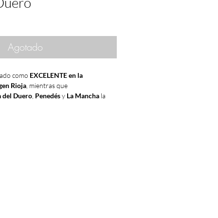
 Duero
Agotado
icado como
EXCELENTE en la
en Rioja
, mientras que
a del Duero
,
Penedés
y
La Mancha
la
 BUENA
, y
Cariñena
y
Jumill
a
D.O
Valdepeñas,
Bierzo y otras
no
 este año, ya que no se habían creado
reguladores
ni habían sido reconocidas
.
algo extendido en
tivas
del país en los últimos años, cada
 un mayor control humano de
icas enológicas
. Esto de la mano del
 año hizo que los
vinos del año