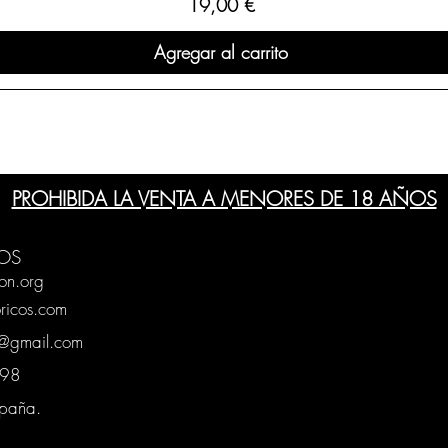
Precio
19,00 €
Agregar al carrito
PROHIBIDA LA VENTA A MENORES DE 18 AÑOS
OS
on.org
ricos.com
g@gmail.com
0398
spaña.