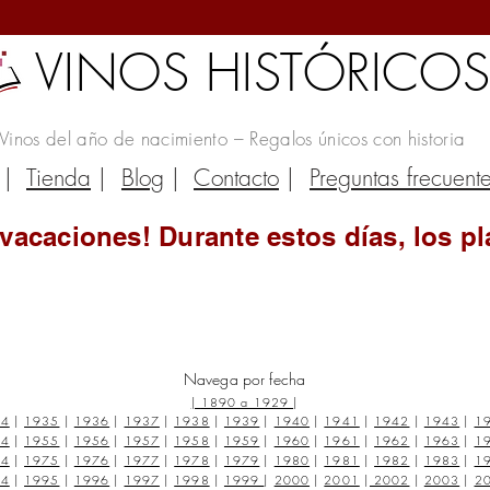
VINOS HISTÓRICO
Vinos del año de nacimiento – Regalos únicos con historia
|
Tienda
|
Blog
|
Contacto
|
Preguntas frecuent
vacaciones! Durante estos días, los pl
Navega por fecha
|
1890 a 1929
|
34
|
1935
|
1936
|
1937
|
1938
|
1939
|
1940
|
1941
|
1942
|
1943
|
1
54
|
1955
|
1956
|
1957
|
1958
|
1959
|
1960
|
1961
|
1962
|
1963
|
1
74
|
1975
|
1976
|
1977
|
1978
|
1979
|
1980
|
1981
|
1982
|
1983
|
1
94
|
1995
|
1996
|
1997
|
1998
|
1999
|
2000
|
2001
|
2002
|
2003
|
2