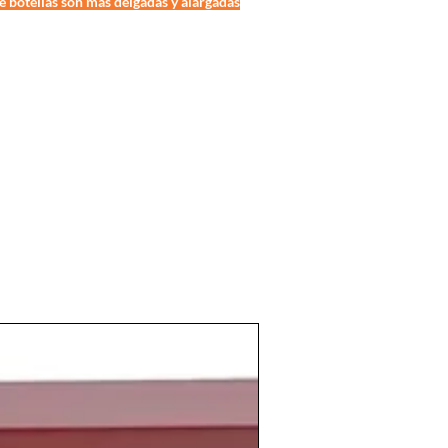
 de botellas son más delgadas y alargadas
e una altura de unos 35 cm por lo que
uches de presentación que ofrecemos.
no añejo,
cosecha del año 1947
como
ejecido en barricas de roble
s hasta que fue embotellado, en los