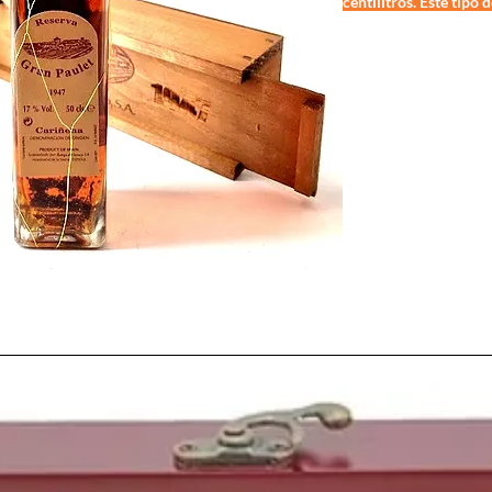
centilitros. Este tipo
que las comunes, tien
no caben en otros est
Este
Cariñena
es un vi
su etiqueta indica, env
durante mas de 40 año
años 80-90.