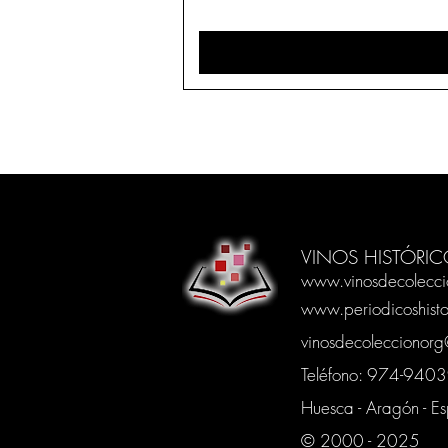
VINOS HISTÓRIC
www.vinosdecolecci
www.periodicoshisto
vinosdecoleccionor
Teléfono: 974-94
Huesca - Aragón - E
© 2000 - 2025