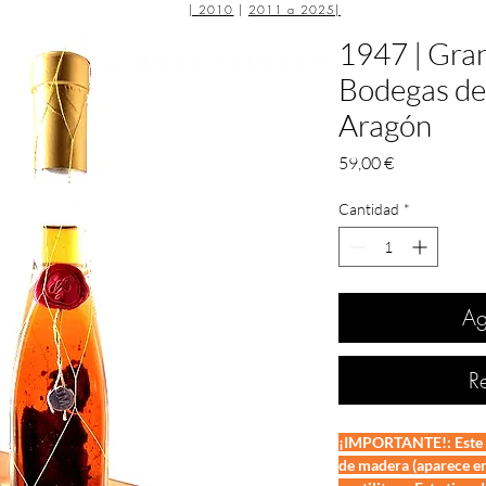
|
2010
|
2011 a 2025
|
1947 | Gran
Bodegas del
Aragón
Precio
59,00 €
Cantidad
*
Ag
R
¡IMPORTANTE!: Este vi
de madera (aparece en 