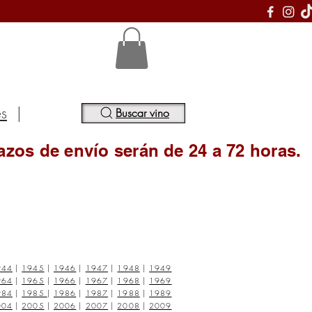
S
es
|
Buscar vino
azos de envío serán de 24 a 72 horas.
944
|
1945
|
1946
|
1947
|
1948
|
1949
964
|
1965
|
1966
|
1967
|
1968
|
1969
984
|
1985
|
1986
|
1987
|
1988
|
1989
004
|
2005
|
2006
|
2007
|
2008
|
2009