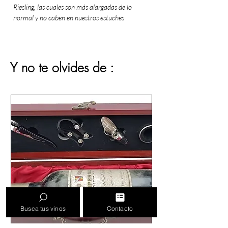
Riesling, las cuales son más alargadas de lo
normal y no caben en nuestros estuches
presentación.
Vinos antiguos del año
1953 cuidadosamente conservados.
Y no te olvides de :
1953
fue un año que la
D.O. Rioja
calificó
como
MEDIANA.
En nuestra
tienda
podrá adquirir una
variedad de
vinos antiguos españoles
y de
otras nacionalidades, conservados
en
óptimas
condiciones
de
temperatura
,
humedad
y
ausencia de
luz
y ruido.
Vinos antiguos de
tu año de nacimiento
, de ese año que falta
en tu
bodega
... para
regalar
,
para
coleccionismo
o para los
autenticos
amantes del vino
.
Busca tus vinos
Contacto
Esta botella no puede incluir estuche