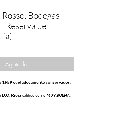
a Rosso, Bodegas
 - Reserva de
lia)
Agotado
ño 1959 cuidadosamente conservados.
a
D.O. Rioja
calificó como
MUY BUENA.
á adquirir una variedad de
vinos
e otras nacionalidades, conservados
es
de
temperatura
,
humedad
y ausencia
 de tu año de nacimiento
, de ese año
... para
regalar
, para
coleccionismo
o