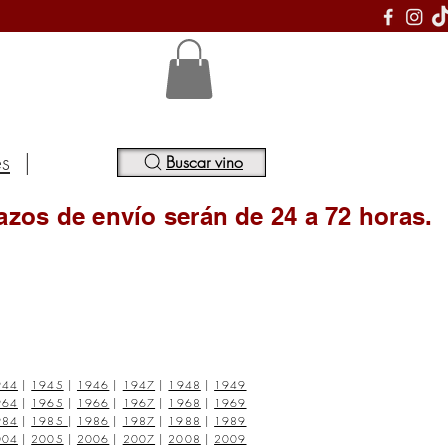
S
es
|
Buscar vino
azos de envío serán de 24 a 72 horas.
944
|
1945
|
1946
|
1947
|
1948
|
1949
964
|
1965
|
1966
|
1967
|
1968
|
1969
984
|
1985
|
1986
|
1987
|
1988
|
1989
004
|
2005
|
2006
|
2007
|
2008
|
2009