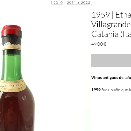
|
2010
|
2011 a 2025
|
1959 | Etn
Villagrande
Catania (Ita
Precio
49,00 €
Vinos antiguos del a
1959
fue un año que l
En nuestra
tienda
podr
antiguos españoles
y d
en
óptimas condicion
de
luz
.
Vinos antiguos
que falta en tu
bodega