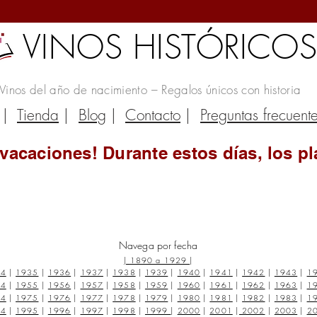
VINOS HISTÓRICO
Vinos del año de nacimiento – Regalos únicos con historia
|
Tienda
|
Blog
|
Contacto
|
Preguntas frecuent
vacaciones! Durante estos días, los pl
Navega por fecha
|
1890 a 1929
|
34
|
1935
|
1936
|
1937
|
1938
|
1939
|
1940
|
1941
|
1942
|
1943
|
1
54
|
1955
|
1956
|
1957
|
1958
|
1959
|
1960
|
1961
|
1962
|
1963
|
1
74
|
1975
|
1976
|
1977
|
1978
|
1979
|
1980
|
1981
|
1982
|
1983
|
1
94
|
1995
|
1996
|
1997
|
1998
|
1999
|
2000
|
2001
|
2002
|
2003
|
2