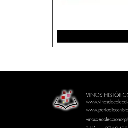
VINOS HISTÓRIC
www.vinosdecolecci
www.periodicoshisto
vinosdecoleccionor