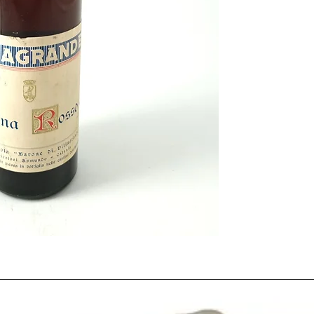
para los autenticos
ama
Puedes encontrar más 
de
1959
y otros años 
nuestro blog: https://