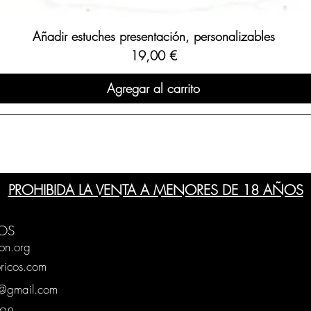
Añadir estuches presentación, personalizables
Precio
19,00 €
Agregar al carrito
PROHIBIDA LA VENTA A MENORES DE 18 AÑOS
OS
on.org
ricos.com
g@gmail.com